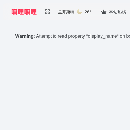
本站热榜
兰开斯特
28°
Warning
: Attempt to read property "display_name" on b