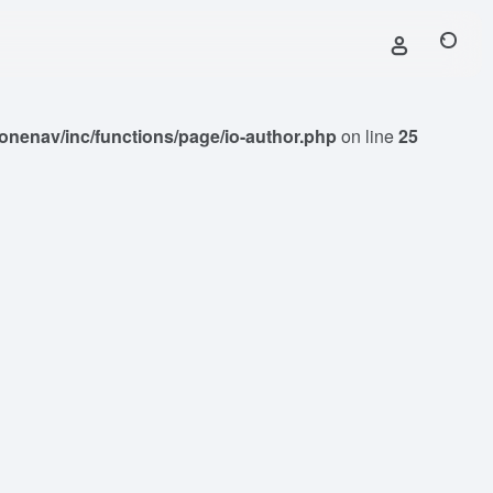
nenav/inc/functions/page/io-author.php
on line
25