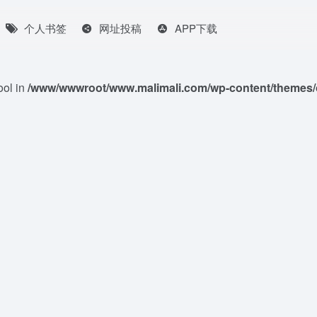
个人书签
网址投稿
APP下载
ool in
/www/wwwroot/www.malimali.com/wp-content/themes/o