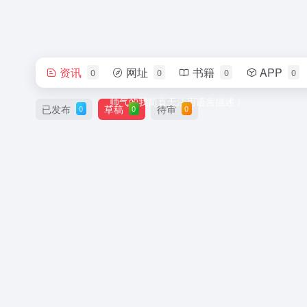
资讯
网址
书籍
APP
0
0
0
0
帅气的我简直无法用语言描述！
已发布
草稿
待审
0
0
0