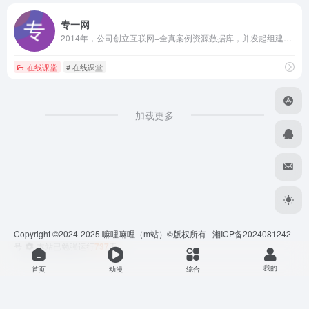
专一网
2014年，公司创立互联网+全真案例资源数据库，并发起组建产教联盟。嘛哩嘛哩编辑已经浏览过该网站，安全可靠、网站布局整洁、内容丰富、访问速度正常，需要这方面资源可以放心浏览!公司依托现代信息技术，以企业真实经济业务和数据为实训资源，创建了在线真账顶岗会计实习平台。公司创建了中国首个财经商贸类标准化课程实训平台，涵盖中职、高职、开放大学和本科共计20门课程，并且将业财税融合内容植入到日常教学当中。公司首创业财税融合云上技能竞赛和财务大数据应用能力竞赛、凭借耳目一新的竞赛内容和专业特色，一举拿下中职、高职和本科共计六项技能竞赛，并且首创了全国首个云端技能竞赛平台。公司成功获得两个1+x国家证书，启动课证融通，打破边界；已实现教学管测评，课程同步实训，业财税融合实训，财务大数据实训，3D场景实习；成功举办了全国行业赛；全面提升影响力。
在线课堂
# 在线课堂
加载更多
Copyright ©2024-2025
嘛哩嘛哩
（m站）©版权所有
湘ICP备2024081242
号
本站已勉强运行
737
天
我的
首页
动漫
综合