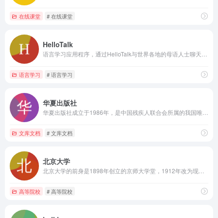
在线课堂
# 在线课堂
HelloTalk
语言学习应用程序，通过HelloTalk与世界各地的母语人士聊天学习一门语言。 Language learning app , learn a language by chatting with native speakers around the world. iOS and Android.嘛哩嘛哩编辑已经浏览过该网站，安全可靠、网站布局整洁、内容丰富、访问速度正常，需要这方面资源可以放心浏览!
语言学习
# 语言学习
华夏出版社
华夏出版社成立于1986年，是中国残疾人联合会所属的我国唯一一家以中国残疾人事业出版与大众出版相结合的综合性出版社，办社宗旨为“传播人道主义、弘扬华夏文化”、“出书、出人、出思想”。首任社长邓朴方。嘛哩嘛哩编辑已经浏览过该网站，目前安全可靠、网站布局整洁、内容丰富、访问速度正常，需要这方面资源可以放心浏览!建社三十多年来，在社会科学、传统文化、经济管理、文学艺术、人道主义、康复医学及特殊教育等出版领域形成鲜明特色和重要价值品牌。代表性产品有：《二十世纪文库》、《西方传统：经典与解释》系列、《中国传统：经典与解释》系列、《拉鲁斯百科全书》；《中华道藏》、《房山石经》、《国际儒藏》、《华夏国学经典文库》、《中国本草全书》、《历代中医名著文库》；《哈佛商学经典》丛书、《西方经济学圣经译丛》、《竞争战略》、《竞争优势》；《中国古典小说名著百部》、《中国现代文学百家》；《人道主义的呼唤》、《高等医学院校康复治疗学专业教材》、“国家通用手语”系列、“孤独症”系列、《定本育儿百科》、《遇见未知的自己》等。荣获了多项国家级出版奖项，如“五个一工程”优秀图书奖、中国图书奖、“奋发文明进步”图书奖、国家图书奖提名奖、全国优秀古籍整理图书奖、国家优秀科技图书奖、“三个一百”图书奖等，在学术界与广大读者中拥有良好的口碑。全心全意为中国残疾人和广大读者服务，打造世界最好的残疾人图书出版平台与传统文化出版重镇，是本社的努力方向与目标。
文库文档
# 文库文档
北京大学
北京大学的前身是1898年创立的京师大学堂，1912年改为现名。1937年与清华大学、南开大学南迁长沙，共同组建国立长沙临时大学，1938年迁至昆明，改称国立西南联合大学；1946年迁回北平复学；2000年与原北京医科大学合并，组建成新的北京大学。北京大学为教育部直属高校，副部级建制，由教育部和北京市人民政府重点共建，是中国乃至亚洲最著名的高等学府之一。嘛哩嘛哩编辑已经浏览过该网站，安全可靠、网站布局整洁、内容丰富、访问速度正常，需要这方面资源可以放心浏览!
高等院校
# 高等院校