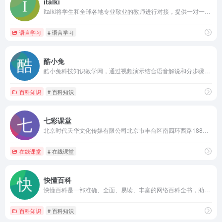
italki
italki将学生和全球各地专业敬业的教师进行对接，提供一对一在线语言学习课程，是一个广受欢迎的语言学习社区。加入我们，成为超过500万名语言学习者中的一员，今天就开始探索语言的奥秘吧
语言学习
# 语言学习
酷小兔
酷小兔科技知识教学网，通过视频演示结合语音解说和分步骤文字教程的方式为广大网友们带来原创互联网视频教程，酷小兔教学视频带来的手机视频教程让学习变得简单。嘛哩嘛哩编辑已经浏览过该网站，目前安全可靠、网站布局整洁、内容丰富、访问速度正常，需要这方面资源可以放心浏览!
百科知识
# 百科知识
七彩课堂
北京时代天华文化传媒有限公司北京市丰台区南四环西路188号总部基地5区30号楼电话：010-51183166传真：010-51183174。嘛哩嘛哩编辑已经浏览过该网站，安全可靠、网站布局整洁、内容丰富、访问速度正常，需要这方面资源可以放心浏览!
在线课堂
# 在线课堂
快懂百科
快懂百科是一部准确、全面、易读、丰富的网络百科全书，助您轻松探秘世界，学习知识。
百科知识
# 百科知识