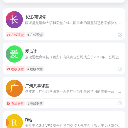
长江·雨课堂
雨课堂是清华大学和学堂在线共同推出的新型智慧教学解决方案，是教育部在线教育研究中心的最新研究成果，致力于快捷免费的为所有教学过程提供数据化、智能化的信息支持。
在线课堂
# 在线课堂
爱点读
点读通教育科技（西安）有限责任公司成立于2019年，公司主要经营范围包括：计算机技术的技术推广、技术咨询、基础软件服务、应用软件服务等。嘛哩嘛哩编辑已经浏览过该网站，目前安全可靠、网站布局整洁、内容丰富、访问速度正常，需要这方面资源可以放心浏览!产品介绍爱点读是专为中小学生研发的在线学习APP，为学生提供同步教材的点读、同步学习视频、还有更多实用学习工具，听说读写功能齐全。随时随地学，方便家长辅导，全面提升孩子学习成绩。【功能亮点】免费课本点读： 同步课本点读，有复读、跟读、连读、口语评测等功能。学生可以根据需要点读或连读，也可以自定义选择范围反复朗读；【跟读】练习口语发音，AI智能评分并为孩子纠正发音，使孩子正确掌握发音要领，找到自身发音问题，从而提高口语能力。同步学习视频： 同步预习视频，让孩子提前预习，赶超学霸！课本习题讲解，突破习题难关，轻松完成课后作业。实用学习工具： 听写、背诵、预习笔记、口算检查、作业答案、名著阅读等超多学习工具，做你学习的好助手！
在线课堂
# 在线课堂
广州共享课堂
多年来，广州共享课堂一直是广州当地居民学习的重要平台，最近更名为新花城，并新增了一系列便捷功能，以更好地服务广州居民。嘛哩嘛哩编辑已经浏览过该网站，目前安全可靠、网站布局整洁、内容丰富、访问速度正常，需要这方面资源可以放心浏览!这一平台提供全面、高质量的课程内容，涵盖从小学到高中的各种课程，为学习者提供了许多免费的现场课程。在这里，你可以找到适合自己的课程，无论是学龄前儿童还是高中生，都能找到合适的学习资源。新花城还提供在线学习的机会，专业名师可以一对一地指导学习者，确保他们能够获得高质量的教育资源。这种个性化的指导方式使学习变得更加简单和方便，学生可以根据自己的学习进度和需求进行灵活安排。除了传统的课堂学习，新花城还提供了丰富的在线资源，使学习者能够随时随地获取课程内容。这些便捷的功能为广州当地居民提供了更多的学习机会和选择，同时也为他们提供了更加便捷的学习体验。总之，新花城作为广州共享课堂的升级版，为学习者提供了更多更好的学习资源和服务，让他们能够更轻松地获取知识，提升自己的学习能力。希望新花城能够继续发展壮大，为广州的学习者带来更多的惊喜和便利。
在线课堂
# 在线课堂
R站
专注于 CG & VFX 综合性学习交流人气平台！致力于为大家带来真正有价值的干货内容及精品资源，帮助大家迅速提升，在行业中更具竞争力！感谢您的关注与支持！嘛哩嘛哩编辑已经浏览过该网站，目前安全可靠、网站布局整洁、内容丰富、访问速度正常，需要这方面资源可以放心浏览!