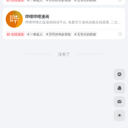
哔哩哔哩漫画
哔哩哔哩正版漫画阅读平台, 海量官方漫画连载在线观看, 二次元动漫迷的追漫神器, 热门漫画: 海贼王, 五等分的新娘, 约定的梦幻岛, 辉夜大小姐想让我告白 ~天才们的恋爱头脑战~, 关于我转生变成史莱姆这档事, 我的英雄学园, 修真聊天群, 乔乔的奇妙冒险, 斗罗大陆, 我家大师兄脑子有坑, 一拳超人, 灵能百分百, 铳梦等
在线漫画
# 一拳超人
# 乔乔的奇妙冒险
# 五等分的新娘
没有了