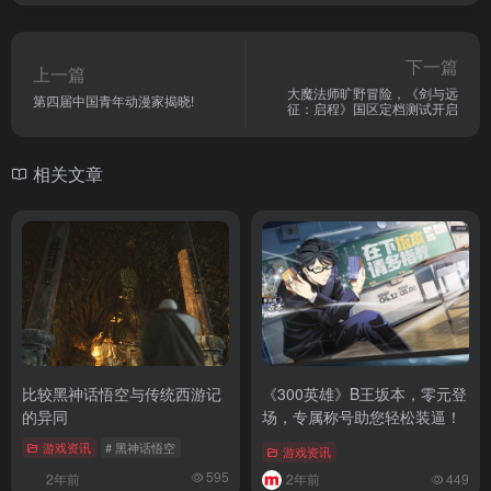
下一篇
上一篇
大魔法师旷野冒险，《剑与远
第四届中国青年动漫家揭晓!
征：启程》国区定档测试开启
相关文章
比较黑神话悟空与传统西游记
《300英雄》B王坂本，零元登
的异同
场，专属称号助您轻松装逼！
游戏资讯
# 黑神话悟空
游戏资讯
595
2年前
2年前
449