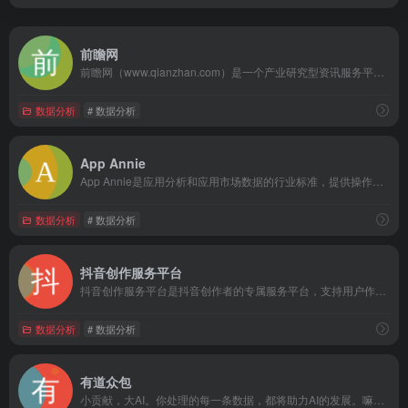
前瞻网
前瞻网（www.qianzhan.com）是一个产业研究型资讯服务平台，专注于研究中国与全球各个细分产业发展动向与变迁趋势，对当下产业新风口、新趋势、新模式及案例进行前瞻性分析解读。为关注中国及全球细分产业发展的个人、企业、政府以及科研院所用户，提供前瞻性的产业资讯、产业规划咨询以及产业大数据服务与解决方案。嘛哩嘛哩编辑已经浏览过该网站，安全可靠、网站布局整洁、内容丰富、访问速度正常，需要这方面资源可以放心浏览!
数据分析
# 数据分析
App Annie
App Annie是应用分析和应用市场数据的行业标准，提供操作简便的平台，助您拓展应用业务。嘛哩嘛哩编辑已经浏览过该网站，安全可靠、网站布局整洁、内容丰富、访问速度正常，需要这方面资源可以放心浏览!
数据分析
# 数据分析
抖音创作服务平台
抖音创作服务平台是抖音创作者的专属服务平台，支持用户作为创作者和管理机构两种登陆方式，并通过提供授权管理、内容管理、互动管理及数据管理等服务助力抖音用户高效运营！嘛哩嘛哩编辑已经浏览过该网站，安全可靠、网站布局整洁、内容丰富、访问速度正常，需要这方面资源可以放心浏览!授权管理授权其他帐号查看本帐号下内容和数据，常用于mcn机构与旗下成员内容发布及管理发布视频内容以及创建实时直播，支持查看直播数据以及视频状态，同时可在视频内容上携带地点信息，协助你便捷高效的进行内容管理互动管理查看粉丝数据，查看互动数据，添加关注，删除好友，快速管理关注及粉丝列表数据管理提供整体的内容以及互动数据，并提供行业热点区域热点数据，用数据协助更好的创作音乐管理音乐人可以自由的查看并管理自己上传的音乐以及音乐的数据表现，为你的音乐创作助力
数据分析
# 数据分析
有道众包
小贡献，大AI。你处理的每一条数据，都将助力AI的发展。嘛哩嘛哩编辑已经浏览过该网站，安全可靠、网站布局整洁、内容丰富、访问速度正常，需要这方面资源可以放心浏览!