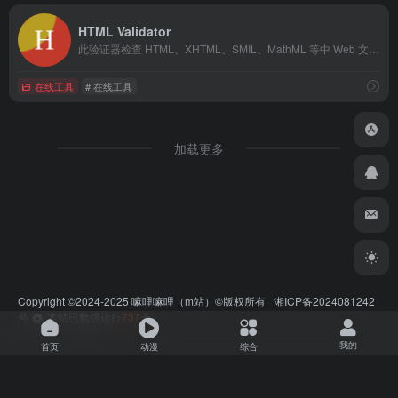
HTML Validator
此验证器检查 HTML、XHTML、SMIL、MathML 等中 Web 文档的 标记有效性。如果您希望验证特定内容，例如 RSS/Atom 提要或 CSS 样式表、 MobileOK 内容，或查找损坏的链接，还有其他验证器和可用的工具。作为替代方案，您还可以尝试我们的非基于 DTD 的验证器嘛哩嘛哩编辑已经浏览过该网站，安全可靠、网站布局整洁、内容丰富、访问速度正常，需要这方面资源可以放心浏览!
在线工具
# 在线工具
加载更多
Copyright ©2024-2025
嘛哩嘛哩
（m站）©版权所有
湘ICP备2024081242
号
本站已勉强运行
737
天
我的
首页
动漫
综合