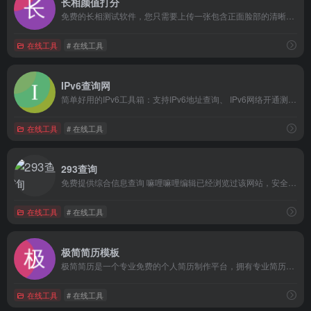
长相颜值打分
免费的长相测试软件，您只需要上传一张包含正面脸部的清晰照片，我们的AI智能打分系统就能根据审美标准自动为您的长相打分。还会根据照片预测出您的年龄、面部表情、脸型、性别、是否戴眼镜、肤色等信息。嘛哩嘛哩编辑已经浏览过该网站，安全可靠、网站布局整洁、内容丰富、访问速度正常，需要这方面资源可以放心浏览!我们的长相打分软件基于专业的深度学习算法和海量的数据训练，识别结果准确快速，为了得到更准确的预测数据，请您尽量提供原始且清晰的脸部照片，我们保证您上传的照片只做长相打分测试使用，不会用于其他用途，您可以放心使用。
在线工具
# 在线工具
IPv6查询网
简单好用的IPv6工具箱：支持IPv6地址查询、 IPv6网络开通测试，支持IPv6在线Ping测试、IPv6网站检测、IPv6网站测速，致力于普及 IPv6 ,推进 IPv6 规模部署和应用。嘛哩嘛哩编辑已经浏览过该网站，目前安全可靠、网站布局整洁、内容丰富、访问速度正常，需要这方面资源可以放心浏览!
在线工具
# 在线工具
293查询
免费提供综合信息查询 嘛哩嘛哩编辑已经浏览过该网站，安全可靠、网站布局整洁、内容丰富、访问速度正常，需要这方面资源可以放心浏览!
在线工具
# 在线工具
极简简历模板
极简简历是一个专业免费的个人简历制作平台，拥有专业简历模板，为求职者提供专业极致简约的简历模板，三分钟制作一份简历，可随时随地将在线制作的简历下载为图片、PDF、Word格式文件。拥有优质海量简历模板、简历封面、英文简历、简历表格。嘛哩嘛哩编辑已经浏览过该网站，安全可靠、网站布局整洁、内容丰富、访问速度正常，需要这方面资源可以放心浏览!
在线工具
# 在线工具