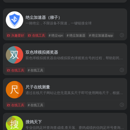
绝尘加速器（梯子）
一骑绝尘，不限设备不限速，一键链接全球
兴趣爱好
在线工具
# 绝尘vpn
# 绝尘加速器
# 绝尘加速器app
双色球模拟摇奖器
双色球模拟摇奖器自动模拟双色球摇奖出号的过程，帮助彩民免费机选最合适的号码，简单、易用，完美模拟双色球摇奖选号器功能。嘛哩嘛哩编辑已经浏览过该网站，安全可靠、网站布局整洁、内容丰富、访问速度正常，需要这方面资源可以放心浏览!双色球模拟摇奖器是用来辅助双色球自动选号机功能的工具，对摇奖、开奖、成本计算都作了近乎完美的过程模拟，是双色球机选号码的最佳利器。本选号器简单、易用，直接按下{开始摇奖}即可使用。
在线工具
# 在线工具
尺子在线测量
通过在线尺子网站让您无需真实尺子即可使用网络尺子，根据您屏幕生成在线屏幕尺子，在线厘米尺子，让您无需尺子也能在线尺子刻度，尺子测量。嘛哩嘛哩编辑已经浏览过该网站，安全可靠、网站布局整洁、内容丰富、访问速度正常，需要这方面资源可以放心浏览!
在线工具
# 在线工具
搜鸽天下
专业信鸽足环查询查成绩,查天落、赛鸽成绩的信鸽足环号查询系统,信鸽足环号查询的信鸽网站 嘛哩嘛哩编辑已经浏览过该网站，安全可靠、网站布局整洁、内容丰富、访问速度正常，需要这方面资源可以放心浏览!