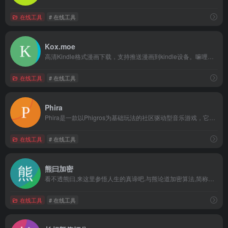
在线工具
# 在线工具
Kox.moe
高清Kindle格式漫画下载，支持推送漫画到kindle设备。嘛哩嘛哩编辑已经浏览过该网站，目前安全可靠、网站布局整洁、内容丰富、访问速度正常，需要这方面资源可以放心浏览!
在线工具
# 在线工具
Phira
Phira是一款以Phigros为基础玩法的社区驱动型音乐游戏，它采用了Rust编程语言进行开发。这款游戏的核心理念是为音乐游戏爱好者提供一个非商业性质的娱乐平台，让玩家能够在一个友好且充满创意的环境中享受节奏的律动。Phira游戏的开发团队致力于利用Rust语言的优势，确保游戏的性能和安全性。Rust以其内存安全和并发性而闻名，这使得Phira在运行过程中更加稳定和高效。游戏的代码开源，鼓励社区成员参与到游戏的开发和改进中来，共同推动游戏的进步和创新。Phira的玩法继承了Phigros的特点，玩家需要根据屏幕上的音符提示，准确地触碰或滑动屏幕，以匹配背景音乐的节奏。游戏提供了多种难度的曲目，适合不同水平的玩家挑战。无论是音乐游戏的新手还是资深玩家，都能在Phira中找到适合自己的乐趣。作为一款社区音乐游戏，Phira鼓励玩家之间的互动和分享。游戏内置了排行榜系统，玩家可以与来自世界各地的其他玩家比较成绩，争夺高分。此外，游戏还支持玩家上传和分享自己的音乐和谱面，这种社区参与机制不仅丰富了游戏的内容，也激发了玩家的创造力和参与热情。嘛哩嘛哩编辑已经浏览过该网站，目前安全可靠、网站布局整洁、内容丰富、访问速度正常，需要这方面资源可以放心浏览!Phira的开发团队非常重视玩家的反馈和建议。他们通过社区论坛、社交媒体和其他交流平台，积极与玩家沟通，收集玩家的意见，不断优化游戏体验。这种开放和包容的态度，使得Phira能够持续改进，更好地满足玩家的需求。在游戏的视觉效果和音效设计上，Phira也下足了功夫。游戏采用了精美的图形和流畅的动画效果，营造出沉浸式的游戏氛围。同时，游戏的音效和背景音乐也是精心挑选和制作的，旨在为玩家提供高质量的听觉享受。总而言之，Phira是一款基于Phigros玩法的非商业社区音乐游戏，它通过使用Rust语言开发，提供了一个性能优异和安全可靠的游戏环境。Phira鼓励社区的参与和创意分享，为音乐游戏爱好者打造了一个充满活力和乐趣的娱乐平台。随着游戏的不断发展和完善，Phira将继续为玩家带来更多的音乐盛宴和美好的游戏体验。
在线工具
# 在线工具
熊曰加密
看不透熊曰,来这里参悟人生的真谛吧.与熊论道加密算法,简称熊曰.熊曰是萌研社开发的一套字符加密机制,作者为坑晨.相较于佛曰算法而言,在链接加密方面拥有更高的压缩率。嘛哩嘛哩编辑已经浏览过该网站，目前安全可靠、网站布局整洁、内容丰富、访问速度正常，需要这方面资源可以放心浏览!
在线工具
# 在线工具