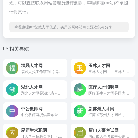
规，可以直接联系网站管理员进行删除，嘛哩嘛哩(m站)不承担
任何责任。
嘛哩嘛哩(m站)致力于优质、实用的网络站点资源收集与分享！
相关导航
福鼎人才网
玉林人才网
福鼎人找工作请到【福鼎人才网】专为福建省福鼎市及全国各地企业和人才共建一个互动招聘求职信息平台：招聘频道(招聘求职、福鼎单位、福鼎企业、福鼎市单位、福鼎市企业、福鼎企业招聘信息、福鼎单位用人信息、免费发布招聘信息)；求职频道(福鼎求职招聘、福鼎人才、免费发布个人简历、免费发布求职信息)；职场信息(政策法规)；职场经验(成功学、成功者访谈、成功实录、成功教程)嘛哩嘛哩编辑已经浏览过该网站，安全可靠、网站布局整洁、内容丰富、访问速度正常，需要这方面资源可以放心浏览!
玉林人才网——玉林人才网·玉林人才信息网·玉林人才招聘网·玉林人才求职网·玉林人才就业网……嘛哩嘛哩编辑已经浏览过该网站，安全可靠、网站布局整洁、内容丰富、访问速度正常，需要这方面资源可以放心浏览!
湖北人才网
医疗人才招聘网
湖北人才网是湖北省人力资源和社会保障厅所属湖北省人才服务局、湖北省人才市场主办人才招聘专业人才网站。嘛哩嘛哩编辑已经浏览过该网站，目前安全可靠、网站布局整洁、内容丰富、访问速度正常，需要这方面资源可以放心浏览!
医疗卫生人才网是国内最大的医疗人才网站，为医院招聘、护士招聘、医生招聘提供平台，这里是全国医生最集中的地方，专业医疗人才突破250万。嘛哩嘛哩编辑已经浏览过该网站，安全可靠、网站布局整洁、内容丰富、访问速度正常，需要这方面资源可以放心浏览!
中公教师网
新苏州人才网
中公教师网提供发布全国教师资格证考试、教师招聘考试（含特岗）报名时间、报名入口、辅导培训、考试成绩等,更多教师考试信息,请关注中公教师网。嘛哩嘛哩编辑已经浏览过该网站，目前安全可靠、网站布局整洁、内容丰富、访问速度正常，需要这方面资源可以放心浏览!中公教师网——中公教育旗下品牌。主要针对教师资格、教师招聘等教师类考试提供培训辅导。凭借强大的师资团队和十多年对教师考试的深入研究，已帮助众多学员梦圆教师；兼有面授课程、网络课程两大领域的多方位支持，立体化教学、贴心服务的强大助力，竭力助您在未来桃李满天下!富有经验的师资队伍十余年砥砺磨练，潜心研发，我们深入了解教师考试的考试特点。根据不同省市特点，为学员制定针对性课程。常年位于教学一线的雄厚师资，不仅有深厚的理论知识，更有多年的教学经验，力助考生金榜题名!熟知考试的研发力量教师考试的研发队伍通过对历年考试试题分析，系统掌握各地教师考试的脉络和走势。能把握教师考试脉搏，为研发和教学提供有力的支持。贴心周到的课程服务随时为您解答教师考试问题，让您可以随时享受到教师考试辅导讲师的亲自指点。大量的网课资源，中公教育的面授讲解，我们还在努力为您提供更多......中公教师网，历来秉持“学员为本”的办学理念，倾力为您的教师考试征程擎灯引航；将不负您的期待，做您梦想的助力者!
江苏省苏州人才网站，亦称新苏州人才网，致力于提供苏州人才市场最新招聘信息、人才求职以及猎头信息综合服务。嘛哩嘛哩编辑已经浏览过该网站，安全可靠、网站布局整洁、内容丰富、访问速度正常，需要这方面资源可以放心浏览! 新苏州人才网是苏州最具影响力的人力资源网络服务提供商之一，我们致力于向客户提供创新的满足其需求的产品、服务和解决方案，为客户创造长期的价值和潜在的增长。 我们坚持以客户需求为导向，通过良好的商业模式、严谨的专业精神和优秀的服务态度,做好企业与人才的对接；注重给求职者和企业招聘者提供最满意的网上求职招聘服务体验，面向大型公司和快速发展的中小企业提供一站式专业人力资源服务，给企业的人才招聘带来了根本性的变化。 我们坚持以客户的使用体验和使用效果为企业发展之本，通过我们专业的客户服务、完善的网站产品、有效的市场宣传，打造最具性价比的招聘渠道，帮助客户以较低的价格、最低的人力成本投入、从最广泛的选择范围，最快地招聘到企业所需人才。 做苏州最权威的人力资源网站，成为企业总体发展规划中的长期合作伙伴，协助企业更好的发展是我们的目标。 我们相信：客户的满意是我们企业发展的根本。
应届生求职网
眉山人事考试网
【大学生招聘会网】（zhaopinhui.net）为应届大学生求职提供权威准确的人才招聘会信息，包括2023年招聘会举办时间,招聘会地点,招聘会企业名单等详细信息。求职人员参加招聘会前需要准备好个人简历，求职信等面试材料。嘛哩嘛哩编辑已经浏览过该网站，目前安全可靠、网站布局整洁、内容丰富、访问速度正常，需要这方面资源可以放心浏览!
眉山市人事考试中心是眉山市人力资源和社会保障局下属事业单位，内设综合科、考务科。主要负责全市各类专业技术职称考试、执业资格考试和公务员录用、事业单位工作人员聘用的考试工作。嘛哩嘛哩编辑已经浏览过该网站，目前安全可靠、网站布局整洁、内容丰富、访问速度正常，需要这方面资源可以放心浏览!