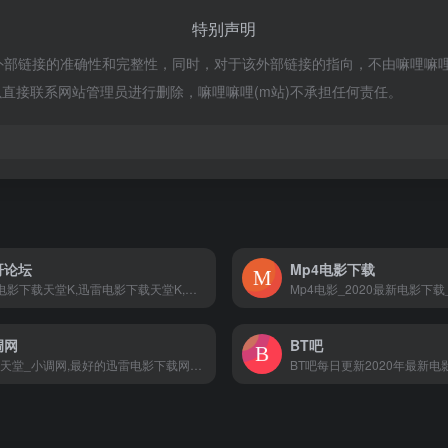
特别声明
部链接的准确性和完整性，同时，对于该外部链接的指向，不由嘛哩嘛哩(m站)
直接联系网站管理员进行删除，嘛哩嘛哩(m站)不承担任何责任。
哥论坛
Mp4电影下载
"BT电影下载天堂K,迅雷电影下载天堂K,最新电影下载天堂K,最新电影排行K,美剧下载K。嘛哩嘛哩编辑已经浏览过该网站，目前安全可靠、网站布局整洁、内容丰富、访问速度正常，需要这方面资源可以放心浏览!
调网
BT吧
电影天堂_小调网,最好的迅雷电影下载网，分享最新电影,高清电影下载！