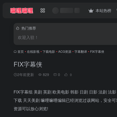
本站热榜
热门推荐
欢迎入驻！
首页
•
在线影视
•
下载电影
•
ACG资源
•
字幕翻译
•
FIX字幕侠
FIX字幕侠
2年前更新
829
0
0
FIX字幕组 美剧 英剧 欧美电影 韩影 日剧 日影 法剧 法
下载 天天美剧 嘛哩嘛哩编辑已经浏览过该网站，安全
资源可以放心浏览!