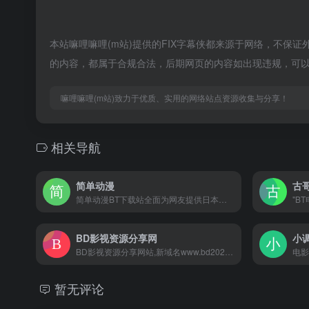
本站嘛哩嘛哩(m站)提供的FIX字幕侠都来源于网络，不保证外
的内容，都属于合规合法，后期网页的内容如出现违规，可以
嘛哩嘛哩(m站)致力于优质、实用的网络站点资源收集与分享！
相关导航
简单动漫
古
简单动漫BT下载站全面为网友提供日本动画，漫画，电子书，动漫音乐，动漫游戏等优质资源的BT下载服务。嘛哩嘛哩编辑已经浏览过该网站，安全可靠、网站布局整洁、内容丰富、访问速度正常，需要这方面资源可以放心浏览!
BD影视资源分享网
小
BD影视资源分享网站,新域名www.bd2020.com,本站主要提供丰富的影视资源下载,并且可以在线云播预览,上映之后三个月内发布枪版,三个月之后发布蓝光高清下载,本站没有APP，请勿相信
暂无评论