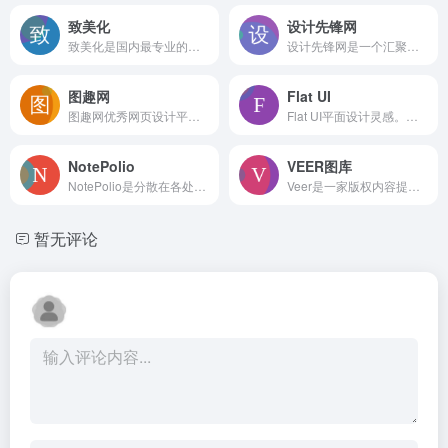
致美化
设计先锋网
致美化是国内最专业的桌面美化研究平台，聚集了超过50万的活跃用户，你可以在此个性化你的设备，探索及下载丰富多彩的电脑主题、壁纸、图标、皮肤等酷炫的桌面美化素材及教程。嘛哩嘛哩编辑已经浏览过该网站，安全可靠、网站布局整洁、内容丰富、访问速度正常，需要这方面资源可以放心浏览!致美化 – 国内最大的桌面美化资源分享平台。创办于2014年，是一个集学习交流、作品展示、资源共享的大型视觉美化类网站平台。本站从创办之初就一直致力服务于广大电脑用户，提供丰富实用的美化资源，深受广大电脑用户的喜爱，拥有全国各地近20万忠实用户群，且有以点带面、口碑相传的良好优势。网站成立数年来，流量保持稳定上升趋势。随着大众审美的提高，我们会一如既往的以高质量的内容来回馈！
设计先锋网是一个汇聚设计行业高质量教程和素材的学习平台,网站专注于UI设计、电商设计、平面设计行业，提供PS/AI等软件入门教程,UI设计教程,淘宝美工教程,手绘插画教程以及免费字体下载,设计软件,设计灵感等。嘛哩嘛哩小编在浏览该网站时，页面整洁美观，感兴趣的用户，欢迎访问，实际体验！
图趣网
Flat UI
图趣网优秀网页设计平台，汇聚最新网页设计教程，为广大设计师提供网页设计素材、网页模板、酷站欣赏。图趣，乐享设计。
Flat UI平面设计灵感。目前，我们的特色主要是平面风格的网站。提交您的作品有机会成为我们画廊的一部分！嘛哩嘛哩编辑已经浏览过该网站，安全可靠、网站布局整洁、内容丰富、访问速度正常，需要这方面资源可以放心浏览!
NotePolio
VEER图库
NotePolio是分散在各处的艺术家和设计师聚集在一起，公开和谈论自己的工作的空间，在学习中提供服务。嘛哩嘛哩编辑已经浏览过该网站，目前安全可靠、网站布局整洁、内容丰富、访问速度正常，需要这方面资源可以放心浏览!
Veer是一家版权内容提供商，内容来自微利图库鼻祖iStock，拥有亿级优质图片资源，包含图片、插画、矢量图、设计素材等，100%正版，单张低至4元，永久商用使用权；目前拥有25万供图者，每天有近10万张高清图片入库，需求商业正版高清图片素材网站，就到Veer图库。嘛哩嘛哩编辑已经浏览过该网站，目前安全可靠、网站布局整洁、内容丰富、访问速度正常，需要这方面资源可以放心浏览!
暂无评论