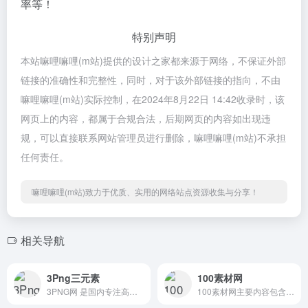
率等！
特别声明
本站嘛哩嘛哩(m站)提供的设计之家都来源于网络，不保证外部
链接的准确性和完整性，同时，对于该外部链接的指向，不由
嘛哩嘛哩(m站)实际控制，在2024年8月22日 14:42收录时，该
网页上的内容，都属于合规合法，后期网页的内容如出现违
规，可以直接联系网站管理员进行删除，嘛哩嘛哩(m站)不承担
任何责任。
嘛哩嘛哩(m站)致力于优质、实用的网络站点资源收集与分享！
相关导航
3Png三元素
100素材网
3PNG网 是国内专注高清png元素免抠图片素材库！专注提供漂浮、装饰、卡通、促销、节日、艺术字、图标、动物、植物、边框、PPT、人物、城市地标、标徽LOGO等免费的png图片和素材，从此无需抠图，百万精品高清png图片免费下载。
100素材网主要内容包含网页素材、网页特效、网站模板、jquery特效等素材资源为html5网站开发者提供实例参考的最大免费jquery素材网站。嘛哩嘛哩编辑已经浏览过该网站，目前安全可靠、网站布局整洁、内容丰富、访问速度正常，需要这方面资源可以放心浏览!