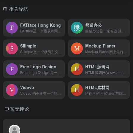
相关导航
FATface Hong Kong
熊猫办公
FATface是一个屡获殊荣的CG&amp；香港视觉效果制作工作室；曼谷我们的最新作品是《未来战士》电影。嘛哩嘛哩编辑已经浏览过该网站，目前安全可靠、网站布局整洁、内容丰富、访问速度正常，需要这方面资源可以放心浏览!
熊猫办公是一家专注创意设计模板下载的网站，涵盖行业优质精品PPT模板、Word模板、Excel模板、免抠元素、视频素材、字体和音效及配乐素材等，集办公设计模板于一体的素材网。嘛哩嘛哩编辑已经浏览过该网站，目前安全可靠、网站布局整洁、内容丰富、访问速度正常，需要这方面资源可以放心浏览!熊猫办公成立于2017年，隶属于迷南文化传媒（上海）有限公司，是国内领先的办公创意服务平台。我们专注为用户提供优质创意办公服务，让个人及企业用户节省时间和人力成本，提高办公效率。服务内容覆盖了PPT模板、Excel模板、Word模板、广告模板、背景图片、免抠元素、优质配图、视频模板、音效配乐等办公人群常用服务。我们和众多优秀设计师开展了深度内容合作，在充实自身优质资源储备的同时，更为用户提供了丰富实用的精品办公模板。上线以来，为广大用户提供了帮助，深受用户的青睐。
Siiimple
Mockup Planet
Siiimple是一个极简主义的css库。精心挑选、精心策划的互联网上最美丽的网站集。嘛哩嘛哩编辑已经浏览过该网站，目前安全可靠、网站布局整洁、内容丰富、访问速度正常，需要这方面资源可以放心浏览!
Mockup Planet网上最好的免费实物模型大集合,漂亮的免费PSD样机模型素材！嘛哩嘛哩编辑已经浏览过该网站，安全可靠、网站布局整洁、内容丰富、访问速度正常，需要这方面资源可以放心浏览!
Free Logo Design
HTML源码网
Free Logo Design 是一个免费的 LOGO 设计网站。嘛哩嘛哩编辑已经浏览过该网站，目前安全可靠、网站布局整洁、内容丰富、访问速度正常，需要这方面资源可以放心浏览!它具有以下特点：操作便捷：用户只需输入相关的品牌信息，如名称、行业类别等，即可开始生成 LOGO 设计方案。个性化选项：尽管是免费服务，但仍提供一定程度的个性化设置，比如颜色、字体和图形元素的选择。例如，如果您是一家咖啡店，输入“咖啡”相关的信息后，它可能会为您生成一系列包含咖啡杯、咖啡豆等元素的 LOGO 设计概念。不过，使用 Free Logo Design 也存在一些潜在的问题：版权限制：需要仔细查看其使用条款，明确生成的 LOGO 在版权方面的规定，以确保能够合法地用于您的商业活动。设计独特性：由于是免费服务，可能其他用户也会获得相似的设计概念，导致 LOGO 的独特性不够突出。总的来说，Free Logo Design 对于一些预算有限、对 LOGO 设计要求不是特别高的个人或小型企业来说，是一个可以尝试获取初步设计灵感的平台。但如果您追求更高品质和独特性的 LOGO 设计，可能还需要考虑专业的设计师或付费的设计服务。
HTML源码网(www.uihtm.com)提供p+css3响应式模板包括：网页模板、企业模板、商城模板，以及h5网站,jQuery网页特效,wp主题等8000G源码免费模板下载。嘛哩嘛哩编辑已经浏览过该网站，目前安全可靠、网站布局整洁、内容丰富、访问速度正常，需要这方面资源可以放心浏览!
Videvo
HTML素材网
Videvo 的创建有一个简单的使命：使影片素材更实惠，从而使全世界的创作者能够制作出色的视觉内容。最初是作为免费素材服务开始的，我们还添加了音效和音乐曲目，以及 500,000 多种优质素材资源的扩展集合。嘛哩嘛哩编辑已经浏览过该网站，安全可靠、网站布局整洁、内容丰富、访问速度正常，需要这方面资源可以放心浏览!我们只与精选数量的值得信赖的供应商合作提供优质内容，我们给每个供应商分得更大的一块，这样收入就不会被成千上万的贡献者摊薄。通过与更少、更成熟的贡献者合作，我们还可以确保内容的来源是负责任的并且可以安全使用。此外，我们的内容以 1080p 高清最低分辨率提供，现在我们的大部分内容都以 4K 格式提供。
给你再多,不如懂你,前端素材网,17素材网,千库网PNG素材,魔客吧,jQuery插件库同步更新,海量手机APP模板和响应式网站模板即拿即用,上万种前端特效代码实例,炫酷的canvas,svg,html5,css3代码任意下载。嘛哩嘛哩编辑已经浏览过该网站，安全可靠、网站布局整洁、内容丰富、访问速度正常，需要这方面资源可以放心浏览!HTML素材网，是前端及设计师交流平台，用户可以在这里分享自己的代码和设计，可以在这里发布自己的文章，这里收集了最新的代码特效素材，最新的模版素材，最新的PSD设计素材，特效代码，都是源码，下载就可以直接使用，小白到这里可以完成老板的各种特效任务，大神来到这可以分享自己的代码，看其他的特效提供思路。HTML素材网全站免费，只需签到就可以下载所有的素材。
暂无评论