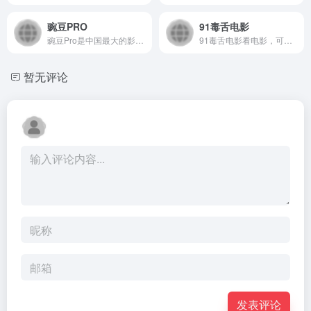
豌豆PRO
91毒舌电影
豌豆Pro是中国最大的影视资源聚合搜索引擎，实时聚合全网优质影视资源，同时支持在线、下载和字幕。电影、电视剧、动漫、综艺、记录片应有尽有。嘛哩嘛哩编辑已经浏览过该网站，目前安全可靠、网站布局整洁、内容丰富、访问速度正常，需要这方面资源可以放心浏览!
91毒舌电影看电影，可以改变人生！奈飞Netflix免费看，每天更新热火欧美日韩剧，最新韩国电影，在线免费电影网，VIP视频免费看！嘛哩嘛哩编辑已经浏览过该网站，目前安全可靠、网站布局整洁、内容丰富、访问速度正常，需要这方面资源可以放心浏览!
暂无评论
发表评论