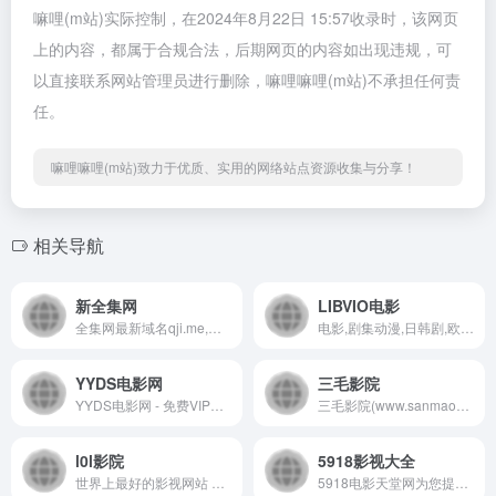
嘛哩(m站)实际控制，在2024年8月22日 15:57收录时，该网页
上的内容，都属于合规合法，后期网页的内容如出现违规，可
以直接联系网站管理员进行删除，嘛哩嘛哩(m站)不承担任何责
任。
嘛哩嘛哩(m站)致力于优质、实用的网络站点资源收集与分享！
相关导航
新全集网
LIBVIO电影
全集网最新域名qji.me,全集网为您提供2022年最新电影下载,最新电视剧,高清电影,好看的电视剧,好看的电影在线观看和迅雷电影下载v每天更新最新好看的电影电视剧,影视爱好者们的电影天堂 嘛哩嘛哩编辑已经浏览过该网站，安全可靠、网站布局整洁、内容丰富、访问速度正常，需要这方面资源可以放心浏览!
电影,剧集动漫,日韩剧,欧美剧 嘛哩嘛哩编辑已经浏览过该网站，安全可靠、网站布局整洁、内容丰富、访问速度正常，需要这方面资源可以放心浏览!
YYDS电影网
三毛影院
YYDS电影网 - 免费VIP电影下载 嘛哩嘛哩编辑已经浏览过该网站，安全可靠、网站布局整洁、内容丰富、访问速度正常，需要这方面资源可以放心浏览!
三毛影院(www.sanmaoyingyuan.com)是一家提供线观看的网站，拥有海量、优质、高清影视资源的在线观看网站，内容丰富多元，涵盖电影、电视剧、动漫、综艺、音乐、体育、资讯、纪录片、等剧目。视频播放清晰流畅，真正为用户带来最佳的在线观看体验！嘛哩嘛哩编辑已经浏览过该网站，安全可靠、网站布局整洁、内容丰富、访问速度正常，需要这方面资源可以放心浏览!
l0l影院
5918影视大全
世界上最好的影视网站 嘛哩嘛哩编辑已经浏览过该网站，安全可靠、网站布局整洁、内容丰富、访问速度正常，需要这方面资源可以放心浏览!
5918电影天堂网为您提供2022最新电视剧、电视剧大全、好看的电视剧、最新的电影在线观看和迅雷电影下载，每天更新最新好看的电视剧，最新综艺真人秀，明星信息与相关电影电视剧，同时提供电影演员表、电视剧演员表，角色等相关内容，是影视爱好者们的电影天堂 嘛哩嘛哩编辑已经浏览过该网站，目前安全可靠、网站布局整洁、内容丰富、访问速度正常，需要这方面资源可以放心浏览!