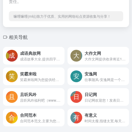
责任。
嘛哩嘛哩(m站)致力于优质、实用的网络站点资源收集与分享！
相关导航
成语典故网
大作文网
成语故事大全,提供四字成语典故查询,搜索成语历史故事,查询成语汉字拼音,四字成语解释,学习成语,成语故事烩欢迎您!嘛哩嘛哩编辑已经浏览过该网站，安全可靠、网站布局整洁、内容丰富、访问速度正常，需要这方面资源可以放心浏览!
大作文网提供收录将近100万篇优秀作文，包括英语作文,小学生作文，中学作文，高中作文，高考作文,大学论文，各种满分作文，作文素材，希望对广大网友有所帮助 嘛哩嘛哩编辑已经浏览过该网站，目前安全可靠、网站布局整洁、内容丰富、访问速度正常，需要这方面资源可以放心浏览!
笑霸来啦
安逸网
笑霸来啦网为您提供经典幽默，好玩有趣奇特的新鲜事，发现新鲜事、这里有奇特好玩的趣事、冷知识、民间故事、民间传说、互动游戏、幽默笑话。人生百味，生活需要笑对！嘛哩嘛哩编辑已经浏览过该网站，安全可靠、网站布局整洁、内容丰富、访问速度正常，需要这方面资源可以放心浏览!
往事随风-安逸网是一个综合型社区门户网站,追求安逸的生活,做一个快乐的人,安逸网为您提供安逸网址收录,在线文章阅读,个性说说,句子语录,娱乐休闲,微博家园,职场创业,时尚生活,安逸教育考试,男女情感文字等信息交流分享平台！嘛哩嘛哩编辑已经浏览过该网站，安全可靠、网站布局整洁、内容丰富、访问速度正常，需要这方面资源可以放心浏览!
且听风吟
日记网
且听风吟福利吧（www.qtfy.cn），一个致力于纯粹的，脱离低级趣味的，有益于人民的网站！嘛哩嘛哩编辑已经浏览过该网站，安全可靠、网站布局整洁、内容丰富、访问速度正常，需要这方面资源可以放心浏览!且听风吟是一个采集网络搞笑段子及有趣GIF动态图片和视频观看播放类型网站，且听风吟的信息内容有故事汇，影音视频与奇闻趣事等段子信息资讯。
日记网欢迎您！发表日记，阅读丰富的学生日记、情感日记、生活日记、记事日记。包括：小学、中学、大学、校园日记。爱情、亲情、友情日记。100字、200字、300字...1000字日记等。嘛哩嘛哩编辑已经浏览过该网站，目前安全可靠、网站布局整洁、内容丰富、访问速度正常，需要这方面资源可以放心浏览!
合同范本
有意义
合同范本范文,主要为您提供各类房屋租赁合同，租房合同，劳动合同，租赁合同，房屋买卖合同，劳务合同书样本的写作参考，用户使用合同范本时，务必结合自身实际情况规范调整修改后使用。嘛哩嘛哩编辑已经浏览过该网站，目前安全可靠、网站布局整洁、内容丰富、访问速度正常，需要这方面资源可以放心浏览!
时间太瘦,指缝太宽,每天十分钟,发现美传播美,阅读人生,阅读这世界,传播人生正能量,品味和分享人生的点点滴滴,提升自己,做有意义的事,阅读是心灵的修行! 我们推荐优质阅读内容,精选好文,做有质量的分享者!嘛哩嘛哩编辑已经浏览过该网站，安全可靠、网站布局整洁、内容丰富、访问速度正常，需要这方面资源可以放心浏览!