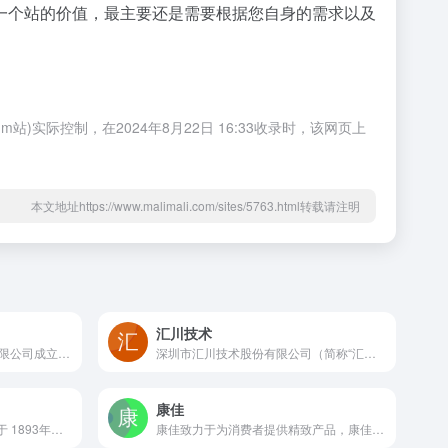
一个站的价值，最主要还是需要根据您自身的需求以及
际控制，在2024年8月22日 16:33收录时，该网页上
本文地址https://www.malimali.com/sites/5763.html转载请注明
汇川技术
深圳市飞亚达（集团）股份有限公司成立于1987年，总部位于中国深圳，是境内唯一一家表业上市公司，集手表研发、设计、制造、销售为一体；拥有“飞亚达”著名品牌，营销网络覆盖全国并延伸至国外。嘛哩嘛哩编辑已经浏览过该网站，目前安全可靠、网站布局整洁、内容丰富、访问速度正常，需要这方面资源可以放心浏览!飞亚达专业腕表品牌自1987年至今，始终专注于制表领域，创新演绎经典钟表文化，获得多项殊荣。飞亚达腕表为品味人士一一呈现精湛工艺，匠心设计，记录完美人生时刻。也传达着对时间的认知、对生活的主张。
深圳市汇川技术股份有限公司（简称“汇川技术”）创立于2003年，聚焦工业领域的自动化、数字化、智能化，专注“信息层、控制层、驱动层、执行层、传感层”核心技术，专注于工业自动化控制产品的研发、生产和销售，定位服务于高端设备制造商，以拥有自主知识产权的工业自动化控制技术为基础，以快速为客户提供个性化的解决方案为主要经营模式，持续致力于以领先技术推进工业文明，快速为客户提供更智能、更精准、更前沿的综合产品及解决方案，是国内工业自动化控制领域的佼佼者和上市企业，入选 “2020胡润中国500强民营企业”，排名第93位。汇川技术拥有苏州、杭州、南京、上海、宁波、长春、香港等20余家分子公司，2021年汇川技术研发投入 16.85亿元，拥有员工1.69万余人，其中专门从事核心平台技术研究、应用技术研究和产品开发的研发人员达3560人。嘛哩嘛哩编辑已经浏览过该网站，目前安全可靠、网站布局整洁、内容丰富、访问速度正常，需要这方面资源可以放心浏览!
康佳
宇联表 Union Glashütte 创立于 1893年，自那时起，品牌就致力于生产高端腕表，其腕表系列见证了格拉苏蒂镇悠久的制表历史。嘛哩嘛哩编辑已经浏览过该网站，目前安全可靠、网站布局整洁、内容丰富、访问速度正常，需要这方面资源可以放心浏览!创立之初，商人兼公司创始人约翰内斯·德尔施泰就坚持高品质原则，为客户打造一系列价格亲民、走时精准的格拉苏蒂品质腕表。这个目标贯穿悠久而不凡的品牌历史，并不断推陈出新，虽力求寻找新的表现方式，但却始终坚守初心。
康佳致力于为消费者提供精致产品，康佳官方商城直营康佳旗下电视、手机、冰箱、洗衣机、生活电器、智能硬件周边等产品，正品专卖，品质保障，全场商品免费快递送到家！嘛哩嘛哩编辑已经浏览过该网站，目前安全可靠、网站布局整洁、内容丰富、访问速度正常，需要这方面资源可以放心浏览!华侨城旗下的康佳集团成立于1980年，前身是“广东光明华侨电子工业公司”，是中国改革开放后诞生的第一家中外合资电子企业，也是广东省首家营业收入超百亿元的工业企业。1992年于深圳证券交易所成功上市（深康佳A、B），现有注册资本24.8亿元。如今已经发展成为中国乃至国际知名的企业品牌，入选“中国最有价值品牌”，《财富》中国500强企业排名第230位。公司在职员工1.6万余人，其中集团总部科研人员占比超50%。“十三五”期间，康佳明确“科技+产业+园区”的战略模式，致力于打造世界一流的创新型科技产业集团，实现了转型升级和跨越式发展。康佳坚持以科技创新驱动经营发展，拥有诸多国家认定的高新技术企业，2019年获得国家科技进步奖，大力引建博士后与院士科研工作站，产品研发水平达到世界先进水平。“十四五”开局之年，康佳集团以成为“国家科技战略践行者、高科技产业塑造者、高质量创新发展先行者”为企业使命，创造了经营发展新高度。在深入践行“科技+产业+园区”发展战略的基础上，创造性地推行“产业+园区+资本”的履带式盈利新模式，2021年全年净利润同比增长89.55%，达9.05亿元。布局以Micro LED芯片为核心的一体化产业链，通过持续的自主创新和技术攻关，实现了在微米级别显示和巨量转移技术上的行业领先，启动了以光明科技中心为主要载体的大湾区科创中心先行示范基地建设，为推动“科技转型”、打造原创技术策源地和布局新兴产业链链长创造了有利条件。康佳集团始终以创新为引领，在“十四五”期间将继续坚持“科技+产业+园区”发展战略不动摇，聚焦“新消费电子+半导体+新能源科技”三大主导产业和“园区+投资”两大支撑产业，持续推进“产业+园区+资本”履带式盈利模式，在突破关键环节核心技术的同时，拉长产业链，拓宽产品链，加强产业协同，促进聚拢式高质量发展。