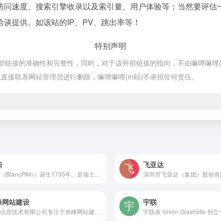
访问速度、搜索引擎收录以及索引量、用户体验等；当然要评估
谈提供。如该站的IP、PV、跳出率等！
特别声明
链接的准确性和完整性，同时，对于该外部链接的指向，不由嘛哩嘛哩(m站)实
直接联系网站管理员进行删除，嘛哩嘛哩(m站)不承担任何责任。
珀
飞亚达
宝珀（BlancPAIn）诞生1735年。是瑞士历史上最古老的手表品牌，也是世界上第一个注册成立的腕表品牌，秉承“创新即传统”的品牌基因，坚持只做机械表。BlancpAIn宝珀的每一枚顶级复杂机械腕表都完全以手工制作且均由制表师亲自检查，刻上编号、签名，这项传统自诞生起一直延续。Blancpain宝珀——“经典时计的缔造者”，始终怀抱对于时间与制表的不渝信仰，锻造非凡的制表能力，坚守低调、坦诚、务实的品牌态度，以至臻制表为基石，倡导精致优雅的生活方式，将情感、艺术和文化浓缩融合为人类生活中至关重要的美好追求。嘛哩嘛哩编辑已经浏览过该网站，目前安全可靠、网站布局整洁、内容丰富、访问速度正常，需要这方面资源可以放心浏览!
峰网站建设
宇联
乐畅信息技术有限公司专注于赤峰网站建设、赤峰软件开发、赤峰微信小程序开发，提供互联网应用服务一站式解决方案。嘛哩嘛哩编辑已经浏览过该网站，目前安全可靠、网站布局整洁、内容丰富、访问速度正常，需要这方面资源可以放心浏览!