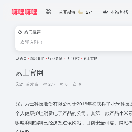
本站热榜
兰开斯特
27°
热门推荐
欢迎入驻！
首页
•
综合其他
•
行业名站
•
电子科技
•
素士官网
素士官网
2年前发布
277
0
0
深圳素士科技股份有限公司于2016年初获得了小米科
个人健康护理消费电子产品的公司。其第一款产品小米素士声
嘛哩嘛哩编辑已经浏览过该网站，目前安全可靠、网站
心浏览!