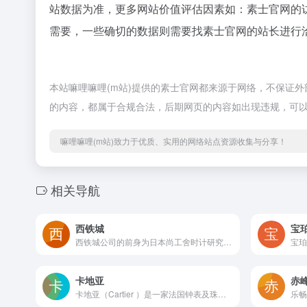
站数据为准，更多网站价值评估因素如：素士官网的
需要，一些确切的数据则需要找素士官网的站长进行洽
本站嘛哩嘛哩(m站)提供的素士官网都来源于网络，不保证外部
的内容，都属于合规合法，后期网页的内容如出现违规，可以
嘛哩嘛哩(m站)致力于优质、实用的网络站点资源收集与分享！
相关导航
西铁城
宝
西铁城公司的前身为日本尚工舍时计研究所，创立于1918年，而西铁城品牌的计时产品最早于1924年才推出，是一款怀表。嘛哩嘛哩编辑已经浏览过该网站，目前安全可靠、网站布局整洁、内容丰富、访问速度正常，需要这方面资源可以放心浏览!当时的东京市长，后藤新平先生期望这款苦心研制的日本制造的怀表能够成为“为citizen，也就是全世界全体公民所亲近，所喜爱”的产品，因此将其命名为“Citizen”。怀着这样的美好愿望，“西铁城时计株式会社”（CITIZEN Watch Co. Ltd.）在1930年正式成立。长久以来，西铁城都以“为市民所喜爱，为市民作贡献”作为企业理念。
卡地亚
赤
卡地亚（Cartier ）是一家法国钟表及珠宝制造商，于1847年由Louis-François Cartier在巴黎Rue Montorgueil 31号创办。嘛哩嘛哩编辑已经浏览过该网站，目前安全可靠、网站布局整洁、内容丰富、访问速度正常，需要这方面资源可以放心浏览!1874年，其子亚法·卡地亚继承其管理权，由其孙子路易·卡地亚、皮尔·卡地亚与积斯·卡地亚将其发展成世界著名品牌。1904年曾为飞机师阿尔拔图·山度士·度门设计世界上首只戴在手腕的腕表—卡地亚山度士腕表 （Cartier Santos）。