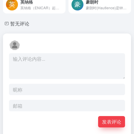
英纳格
豪朗时
英纳格（ENICAR）起源于1854年一家古老的瑞士钟表手工制造作坊。英纳格表是瑞士钟表业历史上的一名重要始祖，早于1910年，英纳格所出产的怀表因其精确度而备受推崇，甚至连法国、德国等欧洲国家的铁路人员，也开始广泛使用英纳格的计时表。嘛哩嘛哩编辑已经浏览过该网站，目前安全可靠、网站布局整洁、内容丰富、访问速度正常，需要这方面资源可以放心浏览!英纳格表因为较好的精准度和平易近人的价格，成为欧洲国家士兵们腕上的必备品之一。 到了1930年，英纳格开始制造自动及防水性能的腕表，进而渐渐跻身瑞士著名的钟表品牌。
豪朗时(Hautlence)是钟表王国瑞士的历史古都，一向以精确创新的传统闻名于世。而以纳沙泰尔为中心的地 区更是累积了丰富的制表经验，无论在设计、研发或制作阶段，品牌都与相关专业领域的专家密切合作，分享共同的愿景，把精湛技艺，经验和梦想转化成别开生面、并凝聚了多方心血的全新腕表。在品牌与制作工序两方面都树立了纳沙泰尔高品质标志的卓越信誉。嘛哩嘛哩编辑已经浏览过该网站，目前安全可靠、网站布局整洁、内容丰富、访问速度正常，需要这方面资源可以放心浏览!2004年，一个崭新的 品牌，经过对树立品牌标识和操作的长期考量后，决定在纳沙泰尔投资建厂，并把纳沙泰尔Neuchatel 地名重新组合成(Hautlence)， 一个全新的高级制表品牌由此诞生。
暂无评论
发表评论