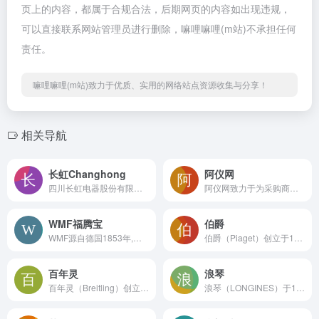
页上的内容，都属于合规合法，后期网页的内容如出现违规，
可以直接联系网站管理员进行删除，嘛哩嘛哩(m站)不承担任何
责任。
嘛哩嘛哩(m站)致力于优质、实用的网络站点资源收集与分享！
相关导航
长虹Changhong
阿仪网
四川长虹电器股份有限公司，创于1958年，四川著名商标，全球知名的信息家电内容与服务提供商，集军工/消费电子/核心器件研发与制造为一体的综合型跨国企业集团。嘛哩嘛哩编辑已经浏览过该网站，目前安全可靠、网站布局整洁、内容丰富、访问速度正常，需要这方面资源可以放心浏览!长虹创始于1958年，公司前身国营长虹机器厂是我国“一五”期间的156项重点工程，是当时国内唯一的机载火控雷达生产基地。从军工立业、彩电兴业，到信息电子的多元拓展，已成为集军工、消费电子、核心器件研发与制造为一体的综合型跨国企业集团，并正向具有全球竞争力的信息家电内容与服务提供商挺进。2015年长虹品牌价值达1135.18亿元人民币，继续稳居中国电子百强品牌第六位，在中国企业500强排名第152位，居中国制造业500强第64位。长虹旗下拥有四家上市公司：四川长虹（600839.SH）、美菱电器（000521.SZ）、华意压缩（000404.SZ）、长虹佳华(08016.HK)。多年来，长虹坚持以用户为中心、以市场为导向，强化技术创新，夯实内部管理，积极培育集成电路设计、软件设计、工业设计、工程技术、变频技术和可靠性技术等核心技术能力，构建消费类电子技术创新平台，立足互联网面向物联网，大力实施智能化战略，不断提升企业综合竞争能力，逐步将长虹建设成为全球值得尊重的企业。
阿仪网致力于为采购商更容易找自己仪器仪表产品信息,仪器仪表企业网络宣传和推广更有效，平台提供实验仪器,化工仪器,分析仪器,光学仪器,无损检测,物理仪器,环境检测,色谱仪器,生物检测,温度仪表,压力 仪表,流量仪表,电工仪表,量具量等产品,权威的行业资讯，促进行业人士之间的交流及交易，节省企业的营销和物流成本。嘛哩嘛哩编辑已经浏览过该网站，目前安全可靠、网站布局整洁、内容丰富、访问速度正常，需要这方面资源可以放心浏览!
WMF福腾宝
伯爵
WMF源自德国1853年,是德国家喻户晓的高端厨具品牌。WMF意在为消费者提供高品质备餐、烹饪、用餐、品饮及厨房小家电产品，让您轻松享受高品质的烹饪乐趣。嘛哩嘛哩编辑已经浏览过该网站，目前安全可靠、网站布局整洁、内容丰富、访问速度正常，需要这方面资源可以放心浏览!自1853年以来，WMF就致力于将烹饪、用餐及品饮变成一种快乐的生活体验。WMF的产品涵盖家庭与社会餐饮领域，并享誉全球。 每当顾客使用WMF产品，我们都能为他带去全新的体验。身为行业的领导者，不断创新产品与服务，提供引领潮流的设计和一流品质的产品，呈现品牌活力和热忱，都是WMF义不容辞的责任。WMF将烹饪，进餐及品饮过程融合成更真实的体验。
伯爵（Piaget）创立于1874年，由年仅19岁的乔治·爱德华·伯爵（Georges Edouard Piaget）创立。嘛哩嘛哩编辑已经浏览过该网站，目前安全可靠、网站布局整洁、内容丰富、访问速度正常，需要这方面资源可以放心浏览!伯爵创立以来始终致力于提升创造力、修饰细节以及融合腕表和珠宝工艺等方面，体现高档品牌的风范。伯爵原本专于腕表机芯的研究和制造，后来进一步将这项精湛的技艺推广至珠宝工艺，因此得以在1960 年代推出第一款珠宝腕表。伯爵具有不断自我超越、出类拔萃的能力，特别擅长研发稀有、珍贵和独一无二的作品。
百年灵
浪琴
百年灵（Breitling）创立于1884年，是瑞士著名钟表品牌，创始人里昂-百年灵(Léon Breitling)创立了百年灵公司。最初，公司主要是生产怀表等计时器，1914年开始为军队生产带计秒和夜光的手表。1915年，加斯顿·百年灵研制出第一款计时腕表，也为飞行先驱们提供了第一块航空计时腕表。不满足于此，加斯顿·百年灵随后将处理开始、停止、归零的计时控制系统与表冠独立分开，第一个独立计时按钮由此诞生，百年灵“计时腕表的先驱”地位自此确立。嘛哩嘛哩编辑已经浏览过该网站，安全可靠、网站布局整洁、内容丰富、访问速度正常，需要这方面资源可以放心浏览!
浪琴（LONGINES）于1832年在瑞士索伊米亚创立，拥有逾180多年的悠久历史与精湛工艺，它的起源可以追述到19世纪30年代，拥有逾175年的悠久历史与精湛工艺。以飞翼沙漏为标志的浪琴表以优雅著称于世，在运动计时领域亦拥有显赫传统与卓越经验。作为全球领先钟表制造商斯沃琪集团旗下的著名品牌，浪琴表已遍布世界150多个国家。嘛哩嘛哩编辑已经浏览过该网站，目前安全可靠、网站布局整洁、内容丰富、访问速度正常，需要这方面资源可以放心浏览!浪琴作为世界锦标赛的计时器及国际联合会的合作伙伴，浪琴表品牌以其优雅的钟表享誉全球，亦是世界领先钟表制造商。