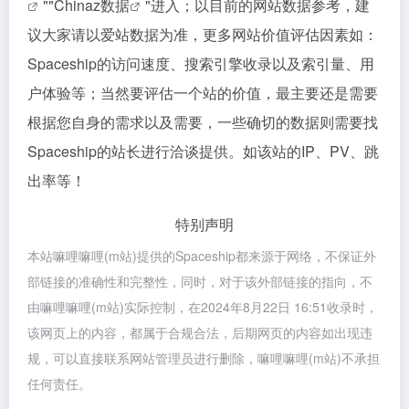
""
Chinaz数据
"进入；以目前的网站数据参考，建
议大家请以爱站数据为准，更多网站价值评估因素如：
Spaceship的访问速度、搜索引擎收录以及索引量、用
户体验等；当然要评估一个站的价值，最主要还是需要
根据您自身的需求以及需要，一些确切的数据则需要找
Spaceship的站长进行洽谈提供。如该站的IP、PV、跳
出率等！
特别声明
本站嘛哩嘛哩(m站)提供的Spaceship都来源于网络，不保证外
部链接的准确性和完整性，同时，对于该外部链接的指向，不
由嘛哩嘛哩(m站)实际控制，在2024年8月22日 16:51收录时，
该网页上的内容，都属于合规合法，后期网页的内容如出现违
规，可以直接联系网站管理员进行删除，嘛哩嘛哩(m站)不承担
任何责任。