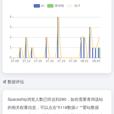
数据评估
Spaceship浏览人数已经达到280，如你需要查询该站
的相关权重信息，可以点击"
5118数据
""
爱站数据