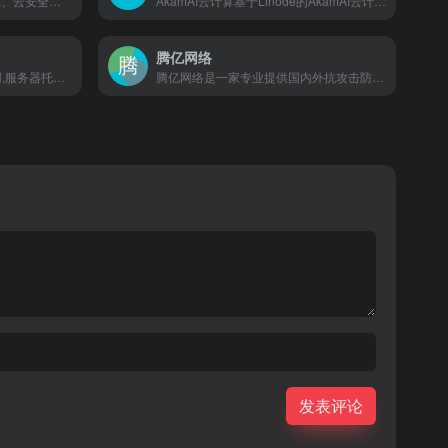
网宿科技提供CDN、边缘计算、云安全、SD-WAN产品及解决方案,帮助客户业务创新,是客户数字化升级值得信赖的合作伙伴。网宿科技（300017）成立于2000年，2009年于创业板首批上市，是全球领先的云分发及边缘计算公司，业务遍及全球70多个国家和地区。公司始终致力于提升用户的数字化体验，满足用户随时随地、安全、可靠的数据处理及交互需求。嘛哩嘛哩编辑已经浏览过该网站，目前安全可靠、网站布局整洁、内容丰富、访问速度正常，需要这方面资源可以放心浏览!公司通过提供CDN、安全与性能、MSP、边缘计算、云计算产品及解决方案，帮助客户业务创新，是客户数字化升级值得信赖的合作伙伴。
AkamAI云计算基于Linode的AkamAI云计算通过可扩展、简单、价格合理且可访问的Linux云解决方案和服务加速创新。嘛哩嘛哩编辑已经浏览过该网站，目前安全可靠、网站布局整洁、内容丰富、访问速度正常，需要这方面资源可以放心浏览!我们的产品、服务和人员为开发人员和企业提供了所需的灵活性、支持和信任，以便在世界上最分布式的网络上更轻松、更经济地构建、部署、保护和扩展应用程序，从云到边缘。
腾亿网络
北方数据中心-主营服务器租用,服务器托管,虚拟主机,域名注册,机柜租用,带宽租用,云主机,CDN加速 ,WAF防火墙,网络安全等业务,咨询热线:400-678-0612 嘛哩嘛哩编辑已经浏览过该网站，目前安全可靠、网站布局整洁、内容丰富、访问速度正常，需要这方面资源可以放心浏览!
腾亿网络是一家专业提供国内外抗攻击防护为主的互联网服务供应商-拥有行业中领先的高防安全技术，并提供国内东莞、深圳、台州、秦皇岛、枣庄、杭州、十堰等高防机房服务器。另提供海外，香港、美国、韩国、日本、越南、柬埔寨、新加坡高防服务器租用业务。多年精心铸造的专业品牌，值得信懒。嘛哩嘛哩编辑已经浏览过该网站，目前安全可靠、网站布局整洁、内容丰富、访问速度正常，需要这方面资源可以放心浏览!
发表评论