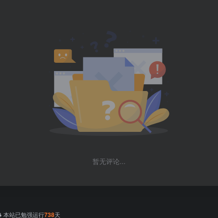
暂无评论...
本站已勉强运行
738
天