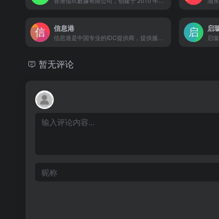
香港億玖數據有限公司，创建于 2010 年，是一家典型的互联网接入服务器及技术密集互联网的公司，主要提供数据中心基础服务、互联网业务解决方案及专属服务器租用、专属服务器托管、带宽租用等产品和服务。嘛哩嘛哩编辑已经浏览过该网站，目前安全可靠、网站布局整洁、内容丰富、访问速度正常，需要这方面资源可以放心浏览!我们的提供源自香港、韩国、日本、新加坡和美国等地骨干级机房优质资源，包括BGP国际多线网络，CN2点对点直连带宽以及国际顶尖品牌硬件，兼具高级技术和可靠且全面的客户服务，赢得客户的长期支持与信任。由资深网络专家、客户服务经理及商业顾问组成的团队，擅长为各行业的各层级企业量身设计业务托管方案，确保所有用户拥有安全、可靠、高品质的网络环境。提供卓越的基础设施和高效的互联网带宽接入服务。
信息港
启璇
信息港是中国专业的IDC提供商，提供服务器托,管服务器租用,域名注册,网站空间,VPS,云主机,网站建设,G享主机,100m独享,企业邮局,动易空间,dz论坛空间,shopex,主机、双线机房多种IDC解决方案 嘛哩嘛哩编辑已经浏览过该网站，目前安全可靠、网站布局整洁、内容丰富、访问速度正常，需要这方面资源可以放心浏览!信息港（郑州中科信息技术有限公司ICP证号：豫B2-20080034）是专业的互联网基础业务运营商。公司成立十年来致力于互联网基础服务技术的研发和拓展，以提供域名注册、虚拟主机、网站建设、服务器租用托管为主营业务，扎根中原辐射全国。目前为超过二万家用户提供过专业的互联网服务，业务遍布全国，同时为本地包括郑州火车站、河南电视台、河南省红十字会等多家知名门户站点提供网络带宽和专业的互联网技术服务，与国内多家知名网站建设公司形成战略合作关系。凭借优秀的人才及经验实力，在行业与客户中取得了很高声誉。在企业信息化等新经济热潮的影响下， 企业建立网站已被越来越多的企业所认同和接受。特别是在当前的次贷危机外贸不景气下，众多中小企业把眼光纷纷转到网络营销上。国内的网站建设事业也因此能够如此地蓬勃发展，其中虚拟主机服务的广泛应用起到了至关重要的推动作用。信息港作为互联网基础业务的运营商，速度是我们的承诺、稳定是我们的优势、安全是我们的保障。采用第六代高级虚拟主机系统、数据双重保护、软硬件/透明防火墙三重保障，SSL加密技术，保证数据安全。独有的千M“黑洞”防DDOS攻击防火墙，全面为您的网站保驾护航！空间域名自由绑定,空间主机及邮件系统可用于任何域名，包括子域名，完善在线管理功能。完整的产品线：五大类共几十个类型的虚拟主机产品，从低端到高端，从普通Html空间到Asp.net，从电信到网通，从Windows2003到windows2008系列，信息港应有尽用，让您放心选择！全面提供支持ACCESS、MYSQL、SQL SERVER 2000/2005 等各类数据库。 购买主机免费赠送企业邮局、赠送access,数据库。不间断7*24小时全程服务无障碍技术支持：24×7×365制技术支持，微笑面对任何用户。 QQ,MSN在线服务，沟通无障碍。10重安全保障，包括mime自定义,Fso开关设置,Ftp权限设置,脚本权限设置等来保障您的虚拟主机安全。实时病毒防御系统/ 黑客入侵检测系统 / WWW服务应用防火墙 / 全智能抵抗红色代码、冲击波等恶性蠕虫病毒。定时数据备份：每7天备份一次用户数据,用户可以随时免费恢复到7天前的数据状态，有效降低意外情况造成的损失，免费支持自助数据恢复功能，业内首创！即使出现服务器硬件损坏,我们的备份机制和灾难恢复系统也可在最短时间内恢复用户数据团队经验丰富：7年服务器维护经验，让您放心使用。在线实时开通、自主管理信息港自成立以来，始终以为客户提供稳定、高速、安全的虚拟主机服务为已任，不断开拓创新，到目前为止，我司已经为全国各地近两万家政府和企业提供互联网基础服务。信息港作为国内专业的主机运营商，多年的发展中积累了众多优势。
暂无评论