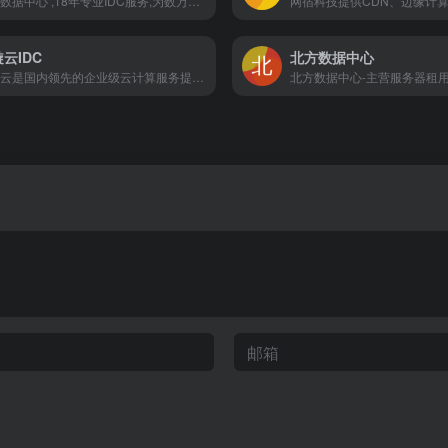
浦东数据中心 ,18年专业IDC服务,为数万用户提供服务器租用、服务器托管、云主机、云服务器、上海服务器托管、上海服务器租用、BGP服务器租用、上海idc机房托管等全方位行业信息化服务。嘛哩嘛哩编辑已经浏览过该网站，安全可靠、网站布局整洁、内容丰富、访问速度正常，需要这方面资源可以放心浏览! 浦东数据中心成立于2004年，注册资金1180万元人民币，是上海科择信息科技有限公司旗下运营品牌之一，是专业的企业信息化服务供应商，通过ISO9001质量管理体系认证，是上海市高新技术企业、上海市互联网协会会员单位。 我们一直秉承稳固与发展、求实与创新的精神，为客户提供全面、优质、贴心的服务，建立了规范的客户服务和保障体系。浦东数据中心已成为中国电信、中国移动、中国联通、上海科技网等大型运营商的重要合作伙伴。 2014年投资成立金融专区，2016年荣获中国大宗商品电子交易行业指定服务商称号，并于同期被评为理事单位。截止目前，金融专区已成功为新华社、中国白银集团等众多大型交易所提供完善的金融托管及安全解决方案。 公司的主要服务项目包括： 我们的主要服务项目包括：服务器托管、服务器租用、云服务器、云负载、云硬盘、金融托管解决方案、区块链、分布式存储、网络安全防护、等保测评、域名服务、系统开发等。 我们专注于产品的策划、开发、设计、运营以及技术支撑，专业研究、推广和发展新技术。科择为全国客户提供基于互联网络的全面电子商务咨询与解决方案，拥有与互联网络相关的多项产品和服务，是专业的企业信息化服务公司。公司的目标： 我们的目标是立志成为企业信息化服务第一品牌。 公司的核心价值观: 我们以“用心服务，创品牌，持续改进，高品质的服务”为核心服务理念，我们的成员以“对工作充满热情，具奉献、敬业、改革与创新精神“为核心价值观。公司的业务覆盖范围： 我们业务范围覆盖上海、北京、天津、成都、杭州、广州等地，共为数千家不同类型的企事业单位提供了优质的服务。我们的发展理念： 企业宗旨：“做精、做强、做大” 企业精神：“求实、创新、客户满意” 企业理念：“做客户贴心的服务商”
云IDC
北方数据中心
启璇云是国内领先的企业级云计算服务提供商。专注公有云技术研发，主要面向广大开发者、政企用户、金融机构等，提供基于智能云服务器的全方位云计算解决方案，为用户提供可信赖的企业级公有云服务。嘛哩嘛哩编辑已经浏览过该网站，目前安全可靠、网站布局整洁、内容丰富、访问速度正常，需要这方面资源可以放心浏览!