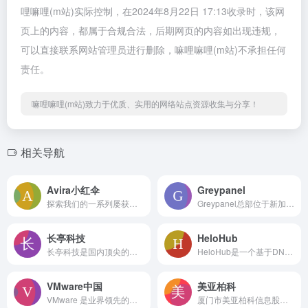
哩嘛哩(m站)实际控制，在2024年8月22日 17:13收录时，该网
页上的内容，都属于合规合法，后期网页的内容如出现违规，
可以直接联系网站管理员进行删除，嘛哩嘛哩(m站)不承担任何
责任。
嘛哩嘛哩(m站)致力于优质、实用的网络站点资源收集与分享！
相关导航
Avira小红伞
Greypanel
探索我们的一系列屡获殊荣、可供各种设备使用、满足您所有的安全性、隐私和性能需求的工具。• Antivirus • VPN • 系统加速 • 移动设备和更多程序。立即下载 嘛哩嘛哩编辑已经浏览过该网站，安全可靠、网站布局整洁、内容丰富、访问速度正常，需要这方面资源可以放心浏览!NortonLifeLock 是全球消费者网络安全领导者。我们认为，只有当人们确保在线安全时，数字世界才能真正发挥赋能作用。四十多年来，我们在网络安全和身份盗用防护领域的丰富经验，有助于我们帮助人们安全畅享数字生活。 在此观看更多。我们屡获殊荣的产品和服务跨越多个品牌，包括 Norton、LifeLock by Norton、Avira 等。我们将继续完善设备安全、在线隐私和身份保护等解决方案以应对新兴网络威胁。我们是广大消费者在这个日益复杂的数字世界里最值得信赖的伙伴和盟友。
Greypanel总部位于新加坡，是一家提供网络安全服务和互联网解决方案的创新公司。公司致力于为政府机构，中小型公司和大型企业提供安全，快速的网络解决方案。嘛哩嘛哩编辑已经浏览过该网站，目前安全可靠、网站布局整洁、内容丰富、访问速度正常，需要这方面资源可以放心浏览!
长亭科技
HeloHub
长亭科技是国内顶尖的网络信息安全公司之一，专注为企业级用户提供高质量的应用安全防护解决方案。全球范围内首发基于智能语义分析的雷池（SafeLine）下一代 Web 应用防火墙，为企业用户带来更简单、更智能、更省心的安全产品及服务。嘛哩嘛哩编辑已经浏览过该网站，目前安全可靠、网站布局整洁、内容丰富、访问速度正常，需要这方面资源可以放心浏览!
HeloHub是一个基于DNS的查询工具集，提供邮件黑名单(rbl, dnsbl)和mx、a、ptr、txt、ns等域名查询。嘛哩嘛哩编辑已经浏览过该网站，目前安全可靠、网站布局整洁、内容丰富、访问速度正常，需要这方面资源可以放心浏览!HeloHub 是一个提供免费 DNS 查询工具集的网站，专注于邮件和域名相关的查询服务。它可以帮助用户检查邮件服务器的 IP 地址是否被列入 RBL（Real-time Blackhole List，实时黑洞列表）或 DNSBL（DNS-based Blackhole List，基于 DNS 的黑洞列表）黑名单。邮件黑名单是一种基于 DNS 系统的反垃圾邮件机制，收件方通过查询发件方的 IP 地址，来实时确定是否应该拒收信件。如果邮箱服务器发信 IP 被列入了黑名单，可能会导致邮件投递失败。该网站检查的主流反垃圾数据库包括 0spambl、0spamnbl、0spamurl、abuserbl、abusepbl、abusedbl、abusix、anonmAIls、backscatterer、barracuda、blocklist.de、cymrubogons、dantor、dronebl、fabelsources、hostkarmablack、interserverspamassassin、interserverrbl、jippg、kemptbl、konstant、mAIlspikebl、msrbl、nixspam、nordspambl、nosolicitado、psbl、ratsdyna、ratsnoptr、ratsspam、schulte、sembackscatter、semblack、servicesnet、sorbssmtp、sorbsspam、sorbsblock、sorbsdul、spamcop、spamhause、spfbldnsbl、suomispam、gbudbtruncate、uceprotectl1、uceprotectl2、uceprotectl3、zapbl、drmx、impspam、impworm、lashback、lnsgblock、aupadsrsbl、aupadsoverdb、aupadsduinv、triumf、wpbl 等。如果被检测的域名（对应的 A 记录指向 IP 地址）或 IP 地址在某个黑名单中，网站会显示警告。除了黑名单检查功能外，HeloHub 还提供了其他相关的查询工具，如 MX 记录查询（mxlookup）、SPF 记录查询（spfrecords）、域名解析记录查询（dnslookup）、反向解析查询（reverselookup）、域名 WHOIS 信息查询（whoislookup）、IP 地址注册信息查询（arinlookup）等。使用 HeloHub 可以方便用户进行邮件服务器相关的查询和问题排查。但需注意，如果发现 IP 地址被列入黑名单，应先自查并清除向外发送垃圾邮箱的行为，然后根据各个黑名单组织的要求进行移除申请。同时，即使成功从黑名单中移除 IP 地址，也需要注意避免再次被列入，如检查服务器是否存在安全漏洞、邮箱账户密码是否泄露等。
VMware中国
美亚柏科
VMware 是业界领先的虚拟化软件公司。我们的技术能够简化 IT 的复杂性，优化运维，帮助企业变得更加敏捷、高效，利润更加丰厚。从数据中心到云计算再到移动设备，通过虚拟化各类基础架构，我们使得 IT 能够随时随地通过任何设备交付服务。嘛哩嘛哩编辑已经浏览过该网站，安全可靠、网站布局整洁、内容丰富、访问速度正常，需要这方面资源可以放心浏览!
厦门市美亚柏科信息股份有限公司成立于1999年9月22日，是国投智能的控股子公司，国务院国有资产监督管理委员会为公司实际控制人，已成为国内电子数据取证行业龙头和公安大数据领先企业、网络空间安全和社会治理领域国家队，是一家具备央企优势、创新活力的集团型企业。嘛哩嘛哩编辑已经浏览过该网站，安全可靠、网站布局整洁、内容丰富、访问速度正常，需要这方面资源可以放心浏览!