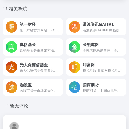
相关导航
第一财经
港澳资讯GATIME
第一财经官方网站，7X24小时提供股市行情、经济大势、金融政策、行业动态、专家分析等财经资讯；全网独家直播谈股论金、今日股市、公司与行业、解码财商、头脑风暴等第一财经电视节目。嘛哩嘛哩编辑已经浏览过该网站，安全可靠、网站布局整洁、内容丰富、访问速度正常，需要这方面资源可以放心浏览!
港澳资讯GATIME鹰眼投教网—中国投资者最信赖的金融实战培训平台,专业的金融投资,证券投资,股票投资学习网站。嘛哩嘛哩编辑已经浏览过该网站，目前安全可靠、网站布局整洁、内容丰富、访问速度正常，需要这方面资源可以放心浏览!
真格基金
金融虎网
真格基金是由新东方联合创始人徐小平、王强和红杉资本中国在2011年联合创立的天使投资基金，旨在鼓励青年人创业、创新、创富、创造。新东方曾经为莘莘学子筑起出国深造的桥梁，真格基金希望能为海外学子搭建起归国创业的彩虹，侧重于但并不限于留学生创业。真格基金乐于帮助那些拥有具备国际意识、懂真格的青年人实现他们的创业梦想。嘛哩嘛哩编辑已经浏览过该网站，目前安全可靠、网站布局整洁、内容丰富、访问速度正常，需要这方面资源可以放心浏览!真格基金专注于TMT行业，包括物联网、移动互联、游戏、企业软件、O2O、电子商务及教育培训等领域的种子期投资。
金融虎网站是专注于金融科技领域的信息服务平台，实时为读者提供最具价值的行业信息和资讯。在社交功能上，将为优质新金融类企业、媒体、投资者、用户提供多维度互动服务。嘛哩嘛哩编辑已经浏览过该网站，目前安全可靠、网站布局整洁、内容丰富、访问速度正常，需要这方面资源可以放心浏览!
光大保德信基金
叩富网
光大保德信基金主要从事基金发起、设立和管理业务,同时为各类投资者提供更多资产管理服务,投资管理界专业、稳健的财富管理专家。光大保德信成立于2004年4月,由中国光大集团控股的光大证券和美国保德信金融集团（保德信）旗下的保德信投资管理共同创建。嘛哩嘛哩编辑已经浏览过该网站，安全可靠、网站布局整洁、内容丰富、访问速度正常，需要这方面资源可以放心浏览!
模拟炒股,叩富网模拟炒股,大学生模拟炒股,模拟炒股软件,炒股,股票,炒股入门,怎样炒股,模拟股票,模拟股市,模拟炒股大赛,炒股大赛.嘛哩嘛哩编辑已经浏览过该网站，目前安全可靠、网站布局整洁、内容丰富、访问速度正常，需要这方面资源可以放心浏览!
选股宝
招商期货
选股宝是全市场领先的投资研究平台，提供资讯、投研、数据、社区服务，帮助投资者快速挖掘投资线索，降低决策难度。嘛哩嘛哩小编在浏览该网站时，页面整洁美观，感兴趣的用户，欢迎访问，实际体验！选股宝是由华尔街见闻出品的一款主打“主题投资”的A股资讯神器，每日根据用户个性化关注主题，推送最新、最快、最狠的消息，帮助第一时间抓住机会。
招商期货，中国首批券商全资控股期货公司。嘛哩嘛哩编辑已经浏览过该网站，目前安全可靠、网站布局整洁、内容丰富、访问速度正常，需要这方面资源可以放心浏览!招商期货有限公司是招商证券股份有限公司的全资子公司，注册资本359800万元，是中国第一批获批的券商全资控股期货公司。公司具备上海期货交易所、大连商品交易所、郑州商品交易所、中国金融期货交易所、上海国际能源交易中心五大期货交易所的会员资格，可代理中国期货市场所有期货品种的交易。恪守招商传统的运营理念——合规稳健，协调发展。以保障客户资金安全和客户交易安全为生命线，斥巨资搭建安全可靠、性能卓越的交易系统。完善的制度流程管理，覆盖所有业务环节的合规、风控、稽查，全面掌控风险。凭借招商卓越的人才机制——以人为本，任人唯贤。引进期货行业翘楚，自主培养学生精英，形成专业技能精湛、发展潜力巨大的员工队伍，支撑、优化着百年招商的运行管理品牌。秉承招商独特的研发定位——立足专业，创新发展。公司研究所秉承基本面、产业链和定价研究的基本理念,立足专业，鼓励创新。在投研一体化、产业机构客户服务等方面卓有成效。朝着高端服务产品生产基地、创新人才培养基地、高端营销服务中心三大发展方向砥砺前行。承载招商真诚的服务理念——服务至上，成就价值。95565客服专线无微不至地关爱着客户，一对一高端服务随时随地呵护着客户，详实多样的信息渠道全面精准地引领着客户，各类针对性培训切实真诚地辅导着客户。百年招商，一脉相承，励新图强，敦行致远。我们怀着这份信仰，力争建设中国金融市场上服务一流、能力突出、品牌卓越的专业期货交易服务机构，打造客户信赖、社会尊重、股东满意、员工自豪的优秀企业。
暂无评论