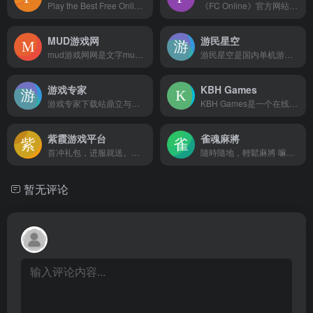
Play the Best Free Online Games on PlayGames8 Now!playgames8是一个支持成千上万个在线小游戏的站点。嘛哩嘛哩编辑已经浏览过该网站，目前安全可靠、网站布局整洁、内容丰富、访问速度正常，需要这方面资源可以放心浏览!这是您的在线游戏天堂，我们提供各种类型的免费游戏，以满足每个玩家的需求。无论您是战略游戏迷还是喜欢动作冒险，我们都能满足您的需求。我们的目标是为玩家提供最佳的游戏体验，让您在繁忙的生活中找到乐趣。立即开始您的游戏之旅，探索更多精彩内容，享受无尽的游戏乐趣！
《FC Online》官方网站。EA SPORTS FC研发，腾讯游戏代理运营的全球最受欢迎真实3D足球网游系列，拥有逼真的球员形象，丰富的球员球队养成，快速匹配全球玩家，带给你超拟真绿茵乐趣。嘛哩嘛哩编辑已经浏览过该网站，目前安全可靠、网站布局整洁、内容丰富、访问速度正常，需要这方面资源可以放心浏览!
MUD游戏网
游民星空
mud游戏网网是文字mud游戏的专题网站!mud游戏也就是泥巴游戏!包括各种题材的文字游戏如曾经风靡一时的夕阳再现mud,天涯,终极地狱,西游记mud,手机mud游戏 嘛哩嘛哩编辑已经浏览过该网站，安全可靠、网站布局整洁、内容丰富、访问速度正常，需要这方面资源可以放心浏览!
游民星空是国内单机游戏门户网站,提供特色的游戏资讯,大量游戏攻略,经验,评测文章,以及热门游戏资料专题。嘛哩嘛哩编辑已经浏览过该网站，目前安全可靠、网站布局整洁、内容丰富、访问速度正常，需要这方面资源可以放心浏览!游民星空是一个综合性的游戏资讯和资源网站，主要服务于 PC 及主机游戏玩家。它具有以下特点和内容：游戏资讯：提供快速、精彩的游戏行业动态，包括各类游戏的发布、更新、活动等消息，实时更新如 LOL、Dota2、王者荣耀、csgo 等赛事信息。专业评测：具备专业且有时效性的游戏评测，观点独到，具有一定的参考价值。玩家众评：玩家可以看到每一款游戏的其他玩家精彩点评。完整游戏库：拥有多达 2 万款游戏的数据库，提供游戏的视频、截图、基础信息等，方便玩家充分了解感兴趣的游戏。攻略秘籍：包含丰富、详实的游戏攻略，可解决玩家在游戏中的各种攻略需求。游戏打折情报：实时提供 PC 及 PS4 等平台的游戏报价及打折信息，以及优惠的售卖渠道。趣味社区：玩家可以在社区中分享自己的游戏生活，交流游戏心得，分享快乐。游民星空的内容涵盖了各种类型的游戏，包括单机游戏、网络游戏、主机游戏等。在其网站或相关应用中，你可以找到众多热门游戏的相关信息，如《对马岛之魂》《古剑奇谭 3》《巫师 3：狂猎》《艾尔登法环》《战神 4》等。同时，也会有一些新游戏的介绍和推荐。如果你想了解具体某款游戏的相关内容，或获取更多游戏资讯和攻略，可以通过访问游民星空的官方网站或使用其相关应用来获取。需注意的是，网站上的部分资源可能涉及版权问题，在浏览和使用相关内容时，请遵守法律法规，并尊重版权。同时，确保从官方和可信赖的来源获取游戏，以保证游戏体验和安全性。
游戏专家
KBH Games
游戏专家下载站鼎立与游戏软件巅峰的下载网站，致力打造成“最值得玩家所信赖的游戏媒体，精选最值得行业尊敬的游戏媒体”，全年不间断为玩家推荐好玩的手机游戏下载，每日推荐优质可靠绿色的软件，每一款软件游戏都是经过绿色安全认证，恭候玩家下载。嘛哩嘛哩编辑已经浏览过该网站，目前安全可靠、网站布局整洁、内容丰富、访问速度正常，需要这方面资源可以放心浏览!
KBH Games是一个在线游戏门户网站，免费提供各种类型的游戏。目的是让尽可能多的人在尽可能长的时间内玩这些游戏。免费且易于访问和播放是关键。嘛哩嘛哩编辑已经浏览过该网站，目前安全可靠、网站布局整洁、内容丰富、访问速度正常，需要这方面资源可以放心浏览!有些是由独立开发者开发的简短迷你游戏，他们只想让自己的游戏被玩。同样的还有作为整个游戏推广的演示和样品。有些是开源游戏。有些是免费分发的游戏。有些是我们帮助分发和共享的其他网站的iFrame。有些是不再流通的经典复古游戏。有些是非常旧的游戏的备份索引，出于历史目的可以再次在线播放。有些是我们做的游戏。有些是我们授权的游戏，每个人都可以免费玩。有些是我们移植到网上供大家玩的游戏。一切免费，尽情享受吧！免费在线游戏的Way Back机器…也许吧？
紫霞游戏平台
雀魂麻將
首冲礼包，进服就送。新版本，散人服，福利多。折扣号，福利号，稳定大平台，帐号可交易。vip专属优惠。3元称爸，5元做爷，10元当祖宗。更多优惠联系在线游戏客服。嘛哩嘛哩小编在浏览该网站时，页面整洁美观，感兴趣的用户，欢迎访问，实际体验！
隨時隨地，輕鬆麻將 嘛哩嘛哩编辑已经浏览过该网站，安全可靠、网站布局整洁、内容丰富、访问速度正常，需要这方面资源可以放心浏览!
暂无评论