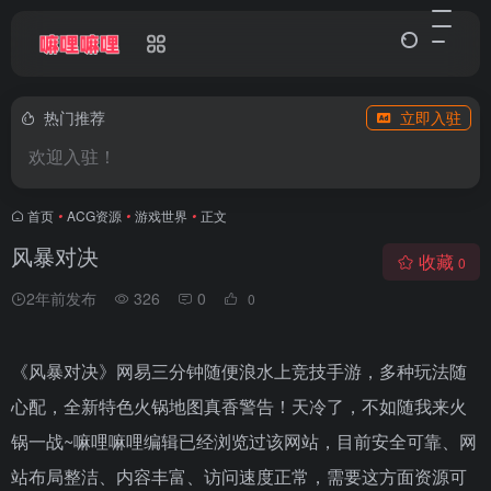
热门推荐
立即入驻
欢迎入驻！
首页
•
ACG资源
•
游戏世界
•
正文
风暴对决
收藏
0
2年前发布
326
0
0
《风暴对决》网易三分钟随便浪水上竞技手游，多种玩法随
心配，全新特色火锅地图真香警告！天冷了，不如随我来火
锅一战~嘛哩嘛哩编辑已经浏览过该网站，目前安全可靠、网
站布局整洁、内容丰富、访问速度正常，需要这方面资源可