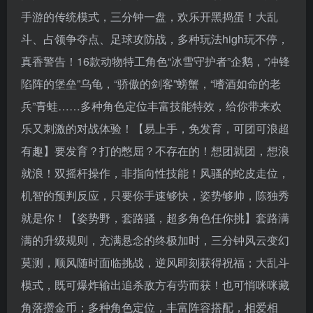
手游的传统模式，三分钟一盘，欢乐开黑捣蛋！大乱
斗、占领争夺点、足球攻防战，多种玩法high玩不停，
真香警告！16款动物特工角色“冰雪守护者”企鹅，“冲锋
陷阵的堡垒”乌龟，“骄傲的剑客”螃蟹，“嗜酒如命的老
兵”青蛙……多种角色定位丰富技能特效，给你带来欢
乐又刺激的对战体验！【易上手，免发育，可团可浪超
有趣】要发育？打的憋屈？不存在的！想团就团，想浪
就浪！双摇杆操作，非指向性技能！风骚的蛇皮走位，
机智的预判反应，只要你手速够快，姿势够帅，陈独秀
就是你！【姿势野，套路骚，超多角色任你挑】套路满
满的升级规则，充满悬念的终极加时，三分钟风云变幻
莫测，顺风随时面临挑战，逆风即刻获得祝福；大乱斗
模式，既可爆炸输出追杀敌方有劳而获！也可悄咪咪藏
角落攒金币；多种角色定位，丰富阵容搭配，相爱相