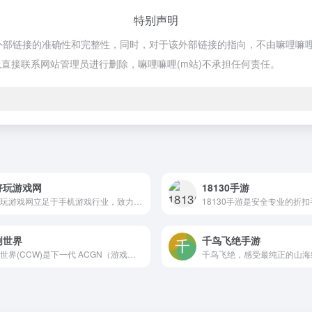
特别声明
证外部链接的准确性和完整性，同时，对于该外部链接的指向，不由嘛哩嘛哩(m站
直接联系网站管理员进行删除，嘛哩嘛哩(m站)不承担任何责任。
好玩游戏网
18130手游
超好玩游戏网立足于手机游戏行业，致力于成为玩家“最值得玩家信赖的游戏媒体，最值得行业尊敬的游戏媒体”，全年365天不间断为玩家推荐好玩的手机游戏下载、丰富的游戏攻略教程和排行榜游戏。嘛哩嘛哩编辑已经浏览过该网站，目前安全可靠、网站布局整洁、内容丰富、访问速度正常，需要这方面资源可以放心浏览!
创世界
千鸟飞绝手游
共创世界(CCW)是下一代 ACGN（游戏、动画、漫画、小说）内容创作社区。这里有强大易用的 Scratch 编程创作工具、十万开发者、百万独立游戏。想创作、学习、试玩独立游戏都可以来这里。嘛哩嘛哩编辑已经浏览过该网站，安全可靠、网站布局整洁、内容丰富、访问速度正常，需要这方面资源可以放心浏览!Hey，未来的创作者，欢迎来到共创世界！在这里，你可以和来自全球的动画和游戏创作者一起做作品使用简单易用的游戏引擎，人人都能做游戏现在，我先来带你了解一下共创世界吧共创世界有个像剪映一样易用的游戏引擎引擎能做什么？点击试玩这些入站必刷的宝藏作品吧使用物理引擎，《保护滑稽》中可以实现木头、玻璃、石头等不同材质的碰撞摩擦有了云数据库，你可以自己制作 MMO《太空狼人杀》，在线上和朋友比拼计谋当然，利用数据结构和动态绘制的特性，你还能自己做一款 2D 版《我的世界》如果对 3D 的知识有了解的话，你还可以用《3D FPS引擎》制作出 3D 游戏大作