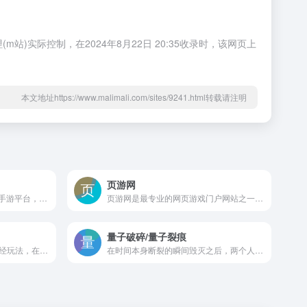
)实际控制，在2024年8月22日 20:35收录时，该网页上
本文地址https://www.malimali.com/sites/9241.html转载请注明
页游网
18130手游是安全专业的折扣手游平台，致力于为手游玩家提供最直接、最大力度的手游福利，平台玩家在游戏充值消费时可直接享受5折甚至更低的超低折扣！来了就打折！只充折后价！
页游网是最专业的网页游戏门户网站之一，内容涵盖最新的网页游戏资讯、免费的网页游戏资料、及时准确的网页游戏开服开测信息、丰富的网页游戏礼包活动、劲爆的3D页游收录等，并致力于成为为所有网页游戏用户提供一站式服务的开放平台。嘛哩嘛哩编辑已经浏览过该网站，安全可靠、网站布局整洁、内容丰富、访问速度正常，需要这方面资源可以放心浏览!
量子破碎/量子裂痕
千鸟飞绝，感受最纯正的山海经玩法，在这里玩家可以自由的进行对阵和养成，打造自己的专业化队伍，游戏中可供玩家搭配的阵容丰富多样，游戏玩法承袭经典，喜欢山海经异兽养成游戏的玩家可以下载体验！嘛哩嘛哩编辑已经浏览过该网站，目前安全可靠、网站布局整洁、内容丰富、访问速度正常，需要这方面资源可以放心浏览!
在时间本身断裂的瞬间毁灭之后，两个人发现自己发生了变化，获得了非凡的能力。其中一个穿越时空，下定决心要控制这种力量。另一个利用这些新的能力试图击败他——并在它无法挽回地撕裂自己之前确定时间。双方都面临着巨大的困难，并做出了决定未来格局的戏剧性选择。量子突破是一种独特的体验；一集硬派电子游戏，一集惊心动魄的真人秀，演员阵容一流，包括肖恩·阿什莫尔饰演英雄杰克·乔伊斯，艾丹·吉伦饰演他的死敌保罗·塞伦，多米尼克·莫纳汉饰演杰克的天才兄弟威廉。《量子突破》充满了生动的故事情节、丰富的人物性格和戏剧性的转折，补救娱乐因此而闻名。你在游戏中的选择将影响游戏和节目之间快节奏融合的结果，为玩家提供完全独特的娱乐体验。嘛哩嘛哩编辑已经浏览过该网站，目前安全可靠、网站布局整洁、内容丰富、访问速度正常，需要这方面资源可以放心浏览!功能：•Remedy EntertAInment精心打造的深度、快节奏叙事体验•受游戏选择直接影响的高质量真人秀•明星演员阵容•一个故事讲述了许多方面•时间放大的动作游戏•在破碎的时间里跳跃和倒退，浏览毁灭的史诗场景系统需求最低配置:操作系统: Windows 7 - 64 bit处理器: Intel Core i5-4460, 2.70GHz or AMD FX-6300内存: 8 GB RAM显卡: NVIDIA GeForce GTX 760 or AMD Radeon R7 260xDirectX 版本: 11存储空间: 需要 68 GB 可用空间推荐配置:操作系统: Windows 10 - 64 bit处理器: Intel Core i5 4690, 3.9GHz or AMD equivalent内存: 16 GB RAM显卡: NVIDIA GeForce GTX 970 or AMD Radeon R9 390DirectX 版本: 11存储空间: 需要 68 GB 可用空间