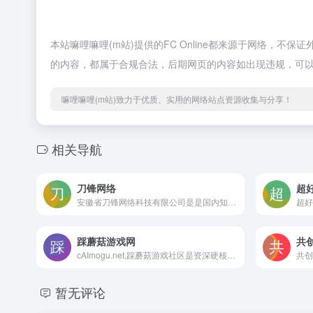
本站嘛哩嘛哩(m站)提供的FC Online都来源于网络，不保
的内容，都属于合规合法，后期网页的内容如出现违规，可以
嘛哩嘛哩(m站)致力于优质、实用的网络站点资源收集与分享！
相关导航
刀锋网络
超
安徽省刀锋网络科技有限公司是是国内知名的游戏服务全产业链的企业，集游戏体验、账号租赁、几大主营业务为一体的个人游戏服务企业，并于完成数千万美元A轮、A+轮融资，估值5个亿。嘛哩嘛哩编辑已经浏览过该网站，目前安全可靠、网站布局整洁、内容丰富、访问速度正常，需要这方面资源可以放心浏览!
踩蘑菇游戏网
共
cAImogu.net,踩蘑菇游戏社区是资深硬核玩家的互动交流社区,聚集了非常多的游戏圈的技术大佬制作各种游戏的MOD和工具,踩蘑菇还提供ps4,ps5,Switch,steam等各平台游戏发售表,以及推荐最新的游戏打折信息,推荐近期的热门游戏等 嘛哩嘛哩编辑已经浏览过该网站，安全可靠、网站布局整洁、内容丰富、访问速度正常，需要这方面资源可以放心浏览!
暂无评论