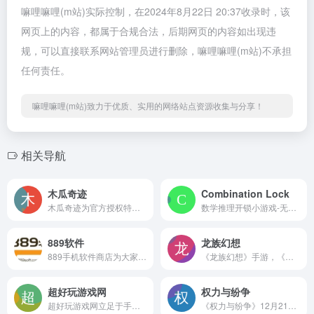
嘛哩嘛哩(m站)实际控制，在2024年8月22日 20:37收录时，该
网页上的内容，都属于合规合法，后期网页的内容如出现违
规，可以直接联系网站管理员进行删除，嘛哩嘛哩(m站)不承担
任何责任。
嘛哩嘛哩(m站)致力于优质、实用的网络站点资源收集与分享！
相关导航
木瓜奇迹
Combination Lock
木瓜奇迹为官方授权特色专区，公司模式运行延续木瓜经典，多版本多玩法品牌保证，激情四溢战场有你更精彩！！！！嘛哩嘛哩编辑已经浏览过该网站，安全可靠、网站布局整洁、内容丰富、访问速度正常，需要这方面资源可以放心浏览!
数学推理开锁小游戏-无限免费数字谜题和数字游戏使用组合锁。通过解决线索来测试你的数学和逻辑技能以打开组合锁。包括世界高分排行榜。免费数字谜题从未如此有趣。嘛哩嘛哩编辑已经浏览过该网站，目前安全可靠、网站布局整洁、内容丰富、访问速度正常，需要这方面资源可以放心浏览!
889软件
龙族幻想
889手机软件商店为大家提供各种最新最全的热门安卓软件和安卓游戏下载资源,24小时不间断更新,让您便捷下载,放心使用,下载更多手机软件商店应用请关注889软件网手机软件下载基地。
《龙族幻想》手游，《龙族》IP正版授权，不删档测试定档！11月29日公测开启，11月30日公测狂欢节邀您进入！腾讯2019年RPG大作,次世代画面,超拟真世界!Epic顶尖UE4引擎,展现真实场景交互,融入全局光照技术,电影级别画面渲染! 龙族幻想 开放世界，高自由度，捏脸系统。嘛哩嘛哩编辑已经浏览过该网站，目前安全可靠、网站布局整洁、内容丰富、访问速度正常，需要这方面资源可以放心浏览!
超好玩游戏网
权力与纷争
超好玩游戏网立足于手机游戏行业，致力于成为玩家“最值得玩家信赖的游戏媒体，最值得行业尊敬的游戏媒体”，全年365天不间断为玩家推荐好玩的手机游戏下载、丰富的游戏攻略教程和排行榜游戏。嘛哩嘛哩编辑已经浏览过该网站，目前安全可靠、网站布局整洁、内容丰富、访问速度正常，需要这方面资源可以放心浏览!
《权力与纷争》12月21日App Store首发，12月27日全平台公测，十大活动贺公测 惊喜好礼送不停，大家快来体验吧！嘛哩嘛哩编辑已经浏览过该网站，目前安全可靠、网站布局整洁、内容丰富、访问速度正常，需要这方面资源可以放心浏览!网易全新SLG手游大作《权力与纷争》，全球人都在玩的战争策略手游震撼来袭！玩家将在法维拉大陆上，作为受王国封勋的领主，自由建造城市，招募不同兵种，与其他玩家联盟，征服掠夺其他领地/城堡，以此不断壮大自己的势力。多方劲旅角力，玩家将从城邦领主开始，争夺世界霸主之位，最终万里挑一，成为一国之王，统御四方领主！