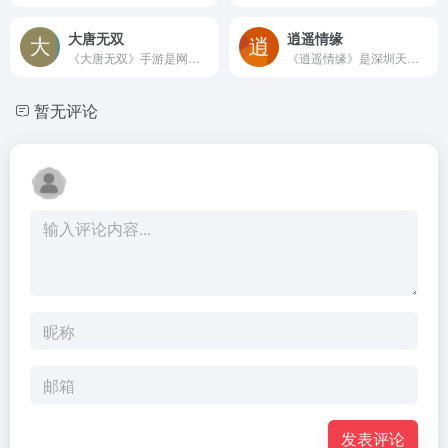
大唐无双
逍遥情缘
《大唐无双》手游是网易游戏新国风群战MMO力作，游戏中构建了一个绚丽唯美的武侠大世界，玩家将化身高颜值主角，携手闯荡国风江湖；一键组队，随时开战，上百个激爽战场一触即发；激情指挥，真人同屏，无卡顿畅快厮杀；十二大门派相辅相成，各具特色。快来建立属于自己的战斗圈，掀开热血江湖战斗新篇章！嘛哩嘛哩编辑已经浏览过该网站，目前安全可靠、网站布局整洁、内容丰富、访问速度正常，需要这方面资源可以放心浏览!
《逍遥情缘》是深圳天穹网络自主研发、自主运营的最新免费回合制网游匠心巨作！经典的西游桥段，通过诙谐幽默的剧情表现形式，美轮美奂的场景画面，将玩家带入轻松愉快的游戏世界。秉承“以玩家为本”的宗旨，坚持“轻松休闲 快乐交友”的定位，从心出发，创造回合游戏的逍遥时代！嘛哩嘛哩编辑已经浏览过该网站，目前安全可靠、网站布局整洁、内容丰富、访问速度正常，需要这方面资源可以放心浏览!
暂无评论
发表评论