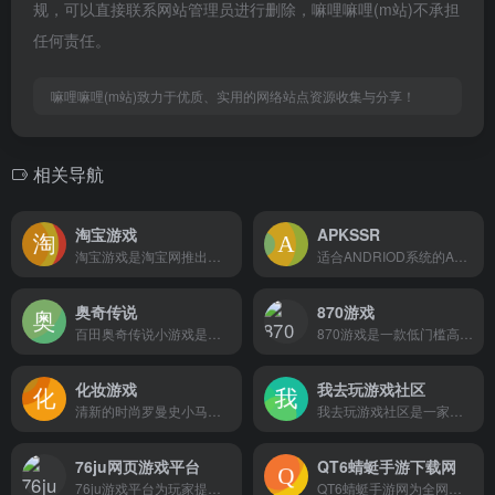
规，可以直接联系网站管理员进行删除，嘛哩嘛哩(m站)不承担
任何责任。
嘛哩嘛哩(m站)致力于优质、实用的网络站点资源收集与分享！
相关导航
淘宝游戏
APKSSR
淘宝游戏是淘宝网推出的一种在线游戏交易服务平台。淘宝游戏是淘宝网推出的一种在线游戏交易服务平台。通过淘宝游戏交易中心，玩家可以购买各种与网络游戏相关的虚拟物品，包括游戏币、游戏装备、游戏账号、游戏点卡等等。无论你是想要提升游戏角色的实力，还是购买稀有的游戏道具，淘宝游戏交易中心都能满足你的需求。嘛哩嘛哩编辑已经浏览过该网站，目前安全可靠、网站布局整洁、内容丰富、访问速度正常，需要这方面资源可以放心浏览!淘宝游戏的服务网游交易包括游戏产品搜索服务、热门游戏版块、我要买版块、我要卖版块、最新成交信息版块、游戏列表、点卡区、厂商活动区、公会活动区、极品秀版块、热门店铺版块、常见问题等版块商品信息。点卡交易包括点券、点卡、元宝;游戏币、金币;装备;账号;代练等商品信息。网页游戏包括新闻公告、更新维护、最新活动;玩家动态、最新开服、论坛热点;精品推荐;热门游戏等版块游戏信息。游戏无线充值包括活动入口、活动介绍等服务信息我要出售必须先签订线上协议，才能继续发布游戏宝贝，成为店家入驻淘宝游戏交易平台。最近几年网络游戏产业的爆炸式增长，虚拟物品的交易需求也成爆炸式增长，为了满足游戏虚拟产品交易的需求，淘宝游戏交易平台就随之而生。
适合ANDRIOD系统的APK下载 嘛哩嘛哩编辑已经浏览过该网站，安全可靠、网站布局整洁、内容丰富、访问速度正常，需要这方面资源可以放心浏览!
奥奇传说
870游戏
百田奥奇传说小游戏是新一代的多精灵战斗游戏。奥奇传说官网提供最新奥奇传说精灵大全，最好玩的奥奇传说攻略，欢迎到百田奥奇传说论坛与玩家交流。嘛哩嘛哩编辑已经浏览过该网站，目前安全可靠、网站布局整洁、内容丰富、访问速度正常，需要这方面资源可以放心浏览!百奥家庭互动（广州百田）成立于2009年，2014年4月在香港联合交易所上市（股票代码2100.HK），连续2年入选中国互联网百强，是一家优秀的互联网内容与服务提供商。公司专注于发展三大游戏细分领域，包括女性向、宠物对战及二次元游戏，在国内的游戏细分市场处于领先地位，是深受Z世代用户喜爱的游戏文化品牌。公司总部位于中国广州市，员工超过1000人。成立最初，百奥致力于互联网产品的研发与运营，先后推出的重要作品均积累过亿注册用户。随着业务的增长以及移动互联网的崛起，公司在手机游戏研发及运营的业务上，也推出了多款口碑好、高人气的作品，同时在中国港澳台以及日本、韩国、欧美等海外地区亦享有盛誉。未来，百奥将继续专注游戏细分领域，通过IP超进化策略，利用公司沉淀多年和精心孵化的IP储力，持续开发一系列富有创造性和吸引力的产品，为年轻用户提供不一样的IP升级体验及服务，打造出一代比一代强的精品游戏，成为年轻人的快乐制造机。
870游戏是一款低门槛高质量的综合游戏平台，为广大游戏玩家提供好玩、流畅的综合游戏服务。嘛哩嘛哩编辑已经浏览过该网站，目前安全可靠、网站布局整洁、内容丰富、访问速度正常，需要这方面资源可以放心浏览!平台通过云游戏技术，实现PC游戏和手机游戏无需下载，低配手机也能随心畅玩。通过免安装技术，实现手机游戏无需安装也能在870游戏上游玩。
化妆游戏
我去玩游戏社区
清新的时尚罗曼史小马尔尚，用时尚插画做简单的时尚游戏穿衣游戏装饰化妆游戏。嘛哩嘛哩编辑已经浏览过该网站，目前安全可靠、网站布局整洁、内容丰富、访问速度正常，需要这方面资源可以放心浏览!
我去玩游戏社区是一家互动娱乐平台，为用户提供一站式互动娱乐服务。致力成为游戏玩家享受游戏、快乐游戏、分享游戏的全新载体，立志成为提供免费网页游戏、网络游戏、手机游戏、H5游戏、单机游戏、flash小游戏、sns游戏的综合游戏平台；提供各类最新游戏资讯的互动娱乐社区。嘛哩嘛哩编辑已经浏览过该网站，安全可靠、网站布局整洁、内容丰富、访问速度正常，需要这方面资源可以放心浏览!
76ju网页游戏平台
QT6蜻蜓手游下载网
76ju游戏平台为玩家提供热门好玩的精品网页游戏、h5游戏、手机游戏、微端等游戏，每天发布新的网页游戏开服、开测、攻略等各方面信息，提供各游戏新手卡、激活码、特权卡等免费领取，更有免费赠送首冲、返利、道具等福利。更多好玩的游戏尽在76ju游戏中心!嘛哩嘛哩编辑已经浏览过该网站，目前安全可靠、网站布局整洁、内容丰富、访问速度正常，需要这方面资源可以放心浏览!
QT6蜻蜓手游网为全网下载速度最快的移动下载网站，全站游戏软件皆为绿色免费下载，提供的下载内容包括安卓游戏下载，安卓软件下载，苹果游戏下载及最新最热门的手机游戏等，蜻蜓手游网将精心为用户推荐每一款app。嘛哩嘛哩编辑已经浏览过该网站，安全可靠、网站布局整洁、内容丰富、访问速度正常，需要这方面资源可以放心浏览!