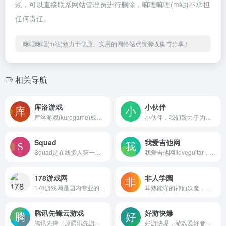
规，可以直接联系网站管理员进行删除，嘛哩嘛哩(m站)不承担
任何责任。
嘛哩嘛哩(m站)致力于优质、实用的网络站点资源收集与分享！
相关导航
库洛游戏
小伙伴
库洛游戏(kurogame)成立于2017年,是一家致力于二次元游戏研发及原创IP孵化的互联网文化企业。嘛哩嘛哩编辑已经浏览过该网站，目前安全可靠、网站布局整洁、内容丰富、访问速度正常，需要这方面资源可以放心浏览!
小伙伴，我们致力于为你提供贴心的专属陪伴。我们的平台内拥有游戏大咖24小时待命，无论何时何地，只要你需要，他们随时可以陪你一起玩吃鸡游戏，帮助你提高战斗技巧、上分。嘛哩嘛哩编辑已经浏览过该网站，目前安全可靠、网站布局整洁、内容丰富、访问速度正常，需要这方面资源可以放心浏览!除此之外，我们还提供语音交友功能，你可以和其他小伙伴一起组队玩游戏，聊天交流，建立深厚的游戏友谊。另外，我们还有叫醒和哄睡等个性化服务，无论你需要早上被准时叫醒还是睡前想要一个温柔的陪伴，我们都会为你提供定制化的服务。来吧，小伙伴，我们将给你比普通陪玩更加温暖和贴心的陪伴。
Squad
我爱吉他网
Squad是在线多人第一人称射击游戏，旨在通过交流和团队合作来捕捉战斗真实感。Squad在虚幻引擎4中从头开始构建，它将在激烈的现代联合武器战斗场景中让多达50人的团队相互对抗。在这种现实的环境中，游戏流程是由玩家决定的，有机和紧急的游戏玩法占据了上风。 嘛哩嘛哩小编在浏览该网站时，页面整洁美观，感兴趣的用户，欢迎访问，实际体验！ 自然和紧急的游戏玩法 Squad的战场是围绕有组织的团队而建立的，它们使用环境和游戏中可用的资产来与对立团队进行战术战斗。从角色组织到基地建设再到车辆机械师，团队合作可增强您使用的工具的有效性。 在直观的位置VOIP和导航系统的支持下，玩家将能够保持态势感知并与他人无缝互动。专用的命令通道链和本地化语音将是进行沟通和组织的有效工具。 Squad试图建立一种友善的友善文化，这在竞争性多人射击游戏中是无与伦比的。这是一款您可以与团队合作并与团队进行协调的游戏：您经常遇到的来自世界各地的玩家。 大规模联合武器战 小队将在竞争性多人游戏中最多支持100名玩家。广泛的范围可以使玩家沉浸在充满挑战和机遇的丰富战斗环境中。在拥有足够规模的团队的情况下，一些玩家可以扮演辅助角色，同时留下足够的前线战斗人员，以在整个战场上提供有趣且具有挑战性的游戏玩法。 包括各种支援车辆和飞机。坦克和近距离支援直升机将率领一支部队突击进敌线，而运输直升机和APC将提供急需的后勤和运输支援。 每次都有新体验 Squad的核心是让玩家推动游戏玩法并定义目标的愿望。 指挥官和班长将有能力通过建设防御工事和防御工事以及控制战场计划和补充联合武器资产来塑造战场。 随之而来的是，产卵动态将受到领土占领和每个目标正在接受的供应水平的影响。对战场的有组织的控制将确保适当支持的补给结构并为战略胜利铺平道路。
我爱吉他网Iloveguitar，这里有丰富的最流行的热门吉他弹唱谱指弹谱独奏谱图片谱GTP谱以及超多吉他教程行业热点资讯，让所有音乐爱好者在这里音乐的世界里自由自在地遨游。嘛哩嘛哩编辑已经浏览过该网站，目前安全可靠、网站布局整洁、内容丰富、访问速度正常，需要这方面资源可以放心浏览!
178游戏网
非人学园
178游戏网是国内专业的游戏门户,全年365天保持不间断更新,您可以在这里获得专业的游戏新闻资讯,完善的游戏攻略,人气游戏论坛互动以及新游戏新手卡,激活码等。嘛哩嘛哩编辑已经浏览过该网站，目前安全可靠、网站布局整洁、内容丰富、访问速度正常，需要这方面资源可以放心浏览!
耳熟能详的神仙妖魔，化身为非都超能力者，一言难尽的无厘头画风，欢乐逗趣的吐槽，全程高能，零尿点欢乐对决;英雄亲密度，打造你的本命专属。让我们一起在这充满魔性的漫画世界，摩擦出不可思议的新章节!嘛哩嘛哩编辑已经浏览过该网站，目前安全可靠、网站布局整洁、内容丰富、访问速度正常，需要这方面资源可以放心浏览!二次元高能5v5对战手游《非人学园》，S24学期开启，新明星【荷鲁荷鲁】上线！【游戏介绍】耳熟能详的神仙妖魔，化身为非都超能力者，一言难尽的无厘头画风，欢乐逗趣的吐槽，全程高能，零尿点欢乐对决；英雄亲密度，打造你的本命专属，让我们一起在这充满魔性的漫画世界，摩擦出不可思议的新章节！【游戏特色】一、无厘头脑洞大开 等一下！这货居然是御兔？变身成八块腹肌兄贵的【御兔】扛起嫦娥飞奔，元气十足的【文曲星】化身天才黑客，中二少年【雷震子】更是自称“天选之人”，还有学园气息满满、充满奇妙机关的主战场……脑洞大开的人设及技能效果，趣味横生的战场地图设计，飘满花式吐槽弹幕的主城，让我们在这个漫画世界，摩擦出全新的篇章！二、神奇道具不可思议 臭鸡蛋居然是大杀器！游戏增设覆盖战场内外的“神奇道具”系统。英雄可固定选择携带场外道具，包括可以让你体验飞一般的感觉的加速器、专治野怪不服的驯兽锤。场内限定道具，则可以通过河道/击杀蛤蟆大哥/宝箱怪随机获取，包括可以送你“一拳超神”的金刚拳，让你血条UP的小天使等。这些道具的增设，将对游戏战局产生出人意料的影响，草里蹦出个大汉朝你扔臭鸡蛋，将会有什么样的后续剧情？三、战场觉醒高能对决 觉醒后的我 连自己都害怕！觉醒机制是《非人学园》战斗系统上的另一大创新。到达12级后，不同英雄将获得不同的技能特殊加成，如红孩儿的大招在觉醒时将获得【击杀后立即刷新CD】的新特性。战斗进入中后期，觉醒系统将成为核心内容，包括为所有英雄提供单独的觉醒装备，整个战场在第12分钟进入“白热化”状态后，连小兵、野怪等都将获得觉醒状态的加成，加速战斗进程，更为紧张刺激！四、英雄亲密度培养 解锁本命の隐藏姿势！英雄也能有血有肉？《非人学园》各类英雄交互系统，让本命英雄从此不再冰冷！玩家可以选择自己喜爱的英雄作为游戏界面的主形象，每个英雄都拥有多套独立的动作和CV。游戏还推出了英雄亲密度系统，玩家与英雄一同作战、进行互动，都可培养与该英雄的亲密度，亲密度提高后，将解锁专属的隐藏皮肤/表情/语音等各类资源噢！
腾讯先锋云游戏
好游快爆
腾讯先锋（原腾讯先游）是腾讯官方推出的云游戏平台，用户无需下载游戏，就能畅玩各类游戏大作。嘛哩嘛哩编辑已经浏览过该网站，安全可靠、网站布局整洁、内容丰富、访问速度正常，需要这方面资源可以放心浏览!
好游快爆，游戏爱好者自己的APP，致力于好玩的手机游戏分享。一起品鉴精品好游，抢先体验内测新游，关注游戏排行榜掌握市场动向。发表游戏评价，共建高品质游戏交流社区，与开发者、游戏爱好者交流心得。嘛哩嘛哩编辑已经浏览过该网站，安全可靠、网站布局整洁、内容丰富、访问速度正常，需要这方面资源可以放心浏览!