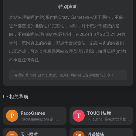
特别声明
本站嘛哩嘛哩(m站)提供的Crazy Games都来源于网络，不保
证外部链接的准确性和完整性，同时，对于该外部链接的指
向，不由嘛哩嘛哩(m站)实际控制，在2024年8月22日 21:04收
录时，该网页上的内容，都属于合规合法，后期网页的内容如
出现违规，可以直接联系网站管理员进行删除，嘛哩嘛哩(m站)
不承担任何责任。
嘛哩嘛哩(m站)致力于优质、实用的网络站点资源收集与分享！
相关导航
PacoGames
TOUCH炫舞
PacoGames.com 是一个网络游戏网站，您可以在这里免费玩网络游戏。几年前，免费获得所有游戏几乎是不可能的，但今天它完全可行，我们非常高兴能够为您提供我们为您选择的最佳游戏。每天，我们都会精心挑选新游戏在线玩，因此每次您访问我们的网站时，您都可以期待新的免费在线射击游戏和许多其他有趣的游戏。我们的使命很简单：为您带来最好的网络游戏。如果您曾经想玩免费的在线游戏，并且已经把所有东西都整理好了，可以在眨眼间找到并玩您最喜欢的游戏，那么 PacoGames.com 就是您的最佳选择！我们的免费游戏分为最受欢迎的类别，例如动作游戏、驾驶游戏、多人游戏，以及3D游戏、策略游戏，如果我们忘记了女孩游戏，我们就傻了，因为女孩想要也玩游戏！对于那些喜欢玩更具挑战性和脑筋急转弯游戏的人来说，最好的选择是我们的逻辑游戏类别，包括几个在线数学游戏。MMO 粉丝在查看我们的 MMO 游戏列表时也不会失望。我们为每个人准备了一切，您不会后悔与我们一起度过的时光。嘛哩嘛哩编辑已经浏览过该网站，安全可靠、网站布局整洁、内容丰富、访问速度正常，需要这方面资源可以放心浏览!
《Touch》是完美世界推出的一款四维无界多端网游。将涵盖客户端、web、体感、TV、手机、PAD等多个平台，让用户体验到在前所未有的网游乐趣。嘛哩嘛哩编辑已经浏览过该网站，目前安全可靠、网站布局整洁、内容丰富、访问速度正常，需要这方面资源可以放心浏览!
天下网游
逍遥情缘