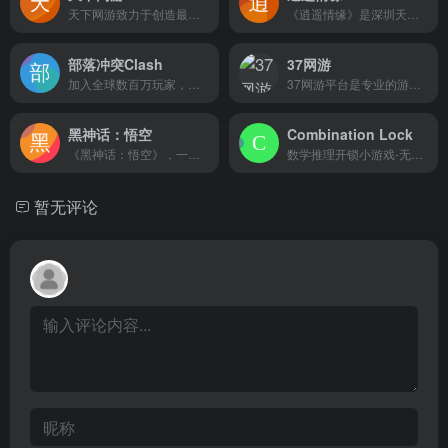
天下网游致力于创造最好的和最具创新精神的浏览器游戏。到目前为止，本公司已成功在中国市场发布了多个高质量的游戏产品，并获得各种奖项和荣誉。本公司已经发布中文、英语等多版本的游戏。天下网游同时也在多个社会网站提供应用游戏，如Facebook和MySpace，并根据其相应情况架设服务器。天下人的目标就是向所有玩家提供独特的游戏体验。嘛哩嘛哩编辑已经浏览过该网站，目前安全可靠、网站布局整洁、内容丰富、访问速度正常，需要这方面资源可以放心浏览!
《逍遥情缘》是深圳天穹网络自主研发、自主运营的最新免费回合制网游匠心巨作！经典的西游桥段，通过诙谐幽默的剧情表现形式，美轮美奂的场景画面，将玩家带入轻松愉快的游戏世界。秉承“以玩家为本”的宗旨，坚持“轻松休闲 快乐交友”的定位，从心出发，创造回合游戏的逍遥时代！嘛哩嘛哩编辑已经浏览过该网站，目前安全可靠、网站布局整洁、内容丰富、访问速度正常，需要这方面资源可以放心浏览!
部落冲突Clash
37网游
加入全球数百万玩家，打造你的村庄，建立一个部落，参加史诗般的部落战争！嘛哩嘛哩编辑已经浏览过该网站，目前安全可靠、网站布局整洁、内容丰富、访问速度正常，需要这方面资源可以放心浏览!野马野蛮人、挥舞火焰的巫师和其他独特的部队正在等着你！进入冲突的世界！欢迎来到骷髅公园，这是一个新的氏族首都区，有着坚不可摧的屏障！● 用全新的墓地法术在敌方地区制造混乱和破坏！● 用两种独特的新防御来恐吓你的对手：迷你迷你蜂巢和反射器！● 定制您自己的玩家之家，在氏族资本联盟中赢取资本奖杯！● 装载更多新的东西，包括爆炸性的超级矿工和障碍铲的大升级！经典功能：● 加入一个同族玩家或开始自己的游戏并邀请朋友。● 作为一个团队与全球数百万活跃玩家在部落战争中战斗。● 在竞争激烈的部落战争联盟中测试你的技能，证明你是最棒的。● 建立联盟，在部落游戏中与你的部落合作，赚取宝贵的魔法物品。● 用无数咒语、军队和英雄的组合来计划你独特的战斗策略！● 与世界各地最优秀的球员竞争，并在传奇联赛中跻身排行榜榜首。● 收集资源并从其他玩家那里窃取战利品，以升级自己的村庄并将其变成据点。● 使用大量的塔、大炮、炸弹、陷阱、迫击炮和墙来防御敌人的攻击。● 解锁史诗英雄，如野蛮国王、弓箭手女王、大守卫、皇家冠军和战斗机器。● 在你的实验室里研究升级，使你的部队、咒语和攻城机更加强大。● 通过友好挑战、友好战争和特殊现场活动，创建您自己的自定义PVP体验。● 作为观众实时观看部落成员的进攻和防守，或查看视频回放。● 在一个单人战役模式中，通过王国与哥布林王战斗。● 学习新的战术，并在练习模式中尝试你的军队和氏族城堡部队。● 前往建筑基地，在神秘的世界中发现新的建筑和人物。● 将你的建筑基地变成一个不可战胜的堡垒，并在对战中击败对手。● 收集专属英雄皮肤和场景以定制您的村庄。你在等什么，长官？立即加入行动。请注意！《部落冲突》可以免费下载和玩，但是，一些游戏项目也可以用真金白银购买。如果您不想使用此功能，请在设备的设置中禁用应用内购买。此外，根据我们的服务条款和隐私政策，您必须年满13岁才能玩或下载《部落冲突》。
37网游平台是专业的游戏运营平台，为中外游戏用户提供精品游戏；37网游致力于游戏精细化运营与优质的客户服务，成为深受玩家喜爱的国际化品牌游戏运营商。嘛哩嘛哩编辑已经浏览过该网站，安全可靠、网站布局整洁、内容丰富、访问速度正常，需要这方面资源可以放心浏览!
黑神话：悟空
Combination Lock
《黑神话：悟空》，一款由游戏科学开发的西游题材单机·动作·角色扮演游戏。嘛哩嘛哩编辑已经浏览过该网站，安全可靠、网站布局整洁、内容丰富、访问速度正常，需要这方面资源可以放心浏览!
数学推理开锁小游戏-无限免费数字谜题和数字游戏使用组合锁。通过解决线索来测试你的数学和逻辑技能以打开组合锁。包括世界高分排行榜。免费数字谜题从未如此有趣。嘛哩嘛哩编辑已经浏览过该网站，目前安全可靠、网站布局整洁、内容丰富、访问速度正常，需要这方面资源可以放心浏览!
暂无评论