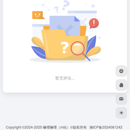
暂无评论...
Copyright ©2024-2025
嘛哩嘛哩
（m站）©版权所有
湘ICP备2024081242