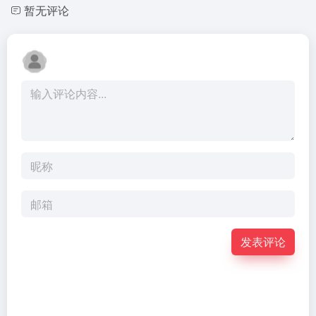
暂无评论
发表评论