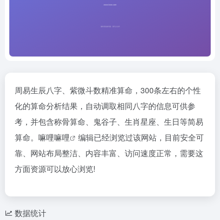
周易生辰八字、紫微斗数精准算命，300条左右的个性
化的算命分析结果，自动调取相同八字的信息可供参
考，并包含称骨算命、鬼谷子、生肖星座、生日等简易
算命。
嘛哩嘛哩
编辑已经浏览过该网站，目前安全可
靠、网站布局整洁、内容丰富、访问速度正常，需要这
方面资源可以放心浏览!
数据统计