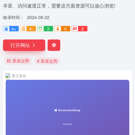
丰富、访问速度正常，需要这方面资源可以放心浏览!
收录时间：
2024-08-22
4+
4-
3
0
2
打开网站
星座运势
# 星座运势
星尘算命