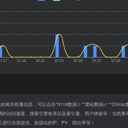
站的相关权重信息，可以点击"
5118数据
""
爱站数据
""
China
网的访问速度、搜索引擎收录以及索引量、用户体验等；当然要
进行洽谈提供。如该站的IP、PV、跳出率等！