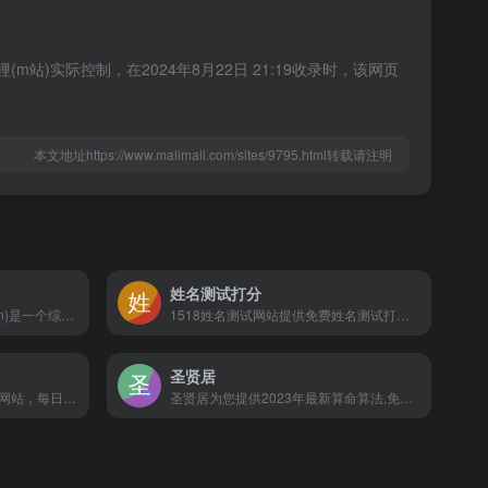
实际控制，在2024年8月22日 21:19收录时，该网页
本文地址https://www.malimali.com/sites/9795.html转载请注明
姓名测试打分
神巴巴星座网(www.shen88.cn)是一个综合性的星座网站，致力于为广大网友提供最全面的星座信息。包含今日运势查询、2021年星座运势、十二星座排名、十二星座查询、十二星座配对、十二星座运势、神巴巴星座、十二星座爱情、十二星座排行、十二星座之最、星座性格分析、星座论坛、苏珊米勒、susan miller等栏目。嘛哩嘛哩编辑已经浏览过该网站，安全可靠、网站布局整洁、内容丰富、访问速度正常，需要这方面资源可以放心浏览!
1518姓名测试网站提供免费姓名测试打分、名字测试打分等服务。嘛哩嘛哩编辑已经浏览过该网站，目前安全可靠、网站布局整洁、内容丰富、访问速度正常，需要这方面资源可以放心浏览!
圣贤居
十二星座网是一家专业的星座网站，每日持续为您提供各类星座知识，包括星座查询、日期、配对、爱情、性格、排行、运势、测试、命盘以及塔罗占卜、心理测试、风水、八字、生肖、民俗等相关内容。嘛哩嘛哩编辑已经浏览过该网站，目前安全可靠、网站布局整洁、内容丰富、访问速度正常，需要这方面资源可以放心浏览!
圣贤居为您提供2023年最新算命算法,免费算命最全最准的网站,主要测算生辰八字算命,八字算命婚姻,免费姓名测试,宝宝起名打分,星座运势,周易算命,在线抽签等数十项免费在线精准算命。