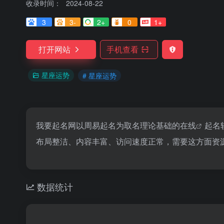
收录时间：
2024-08-22
3
3-
2+
0
1+
打开网站
手机查看
星座运势
# 星座运势
我要起名网以周易起名为取名理论基础的
在线
起名
布局整洁、内容丰富、访问速度正常，需要这方面资源
数据统计