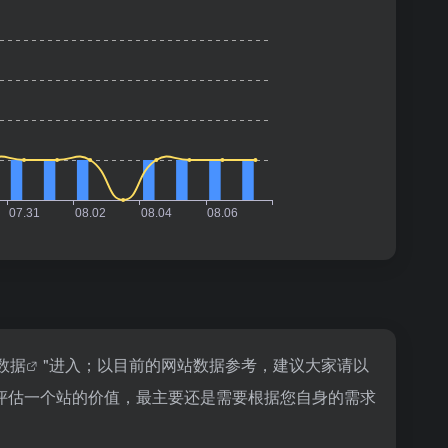
z数据
"进入；以目前的网站数据参考，建议大家请以
评估一个站的价值，最主要还是需要根据您自身的需求