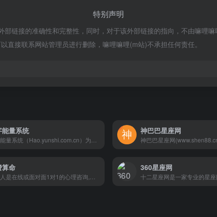
特别声明
部链接的准确性和完整性，同时，对于该外部链接的指向，不由嘛哩嘛哩(m站)
以直接联系网站管理员进行删除，嘛哩嘛哩(m站)不承担任何责任。
字能量系统
神巴巴星座网
数字能量系统（Hao.yunshi.com.cn）为您提供：手机号八星排盘、手机号码能量磁场免费解析性格及测财运、事业运、婚姻情感、健康状况就上手机号八星排盘免费预测系统。嘛哩嘛哩编辑已经浏览过该网站，目前安全可靠、网站布局整洁、内容丰富、访问速度正常，需要这方面资源可以放心浏览!
费算命
360星座网
问高人是在线或面对面1对1的心理咨询,法律咨询,命理咨询服务平台,数百位高人在线提供服务,为您提供算命、免费算命、婚姻算命、姻缘算命、婚姻算命配对、生辰八字看婚姻、算姻缘、算婚姻等周易算命服务,网上算命非常准的网站