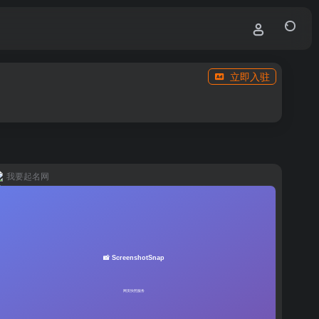
立即入驻
我要起名网