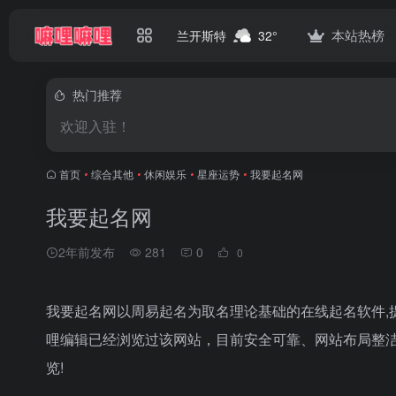
本站热榜
兰开斯特
32°
热门推荐
欢迎入驻！
首页
•
综合其他
•
休闲娱乐
•
星座运势
•
我要起名网
我要起名网
2年前发布
281
0
0
我要起名网以周易起名为取名理论基础的在线起名软件,提
哩编辑已经浏览过该网站，目前安全可靠、网站布局整
览!