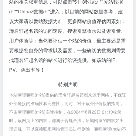
站的相关权重信息，可以点击"
5118数据
""
爱站数据
""
Chinaz数据
"进入；以目前的网站数据参考，建
议大家请以爱站数据为准，更多网站价值评估因素如：
瑾名轩起名馆的访问速度、搜索引擎收录以及索引量、
用户体验等；当然要评估一个站的价值，最主要还是需
要根据您自身的需求以及需要，一些确切的数据则需要
找瑾名轩起名馆的站长进行洽谈提供。如该站的IP、
PV、跳出率等！
特别声明
本站嘛哩嘛哩(m站)提供的瑾名轩起名馆都来源于网络，不保证
外部链接的准确性和完整性，同时，对于该外部链接的指向，
不由嘛哩嘛哩(m站)实际控制，在2024年8月22日 21:19收录
时，该网页上的内容，都属于合规合法，后期网页的内容如出
现违规，可以直接联系网站管理员进行删除，嘛哩嘛哩(m站)不