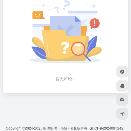
暂无评论...
Copyright ©2024-2025
嘛哩嘛哩
（m站）©版权所有
湘ICP备2024081242