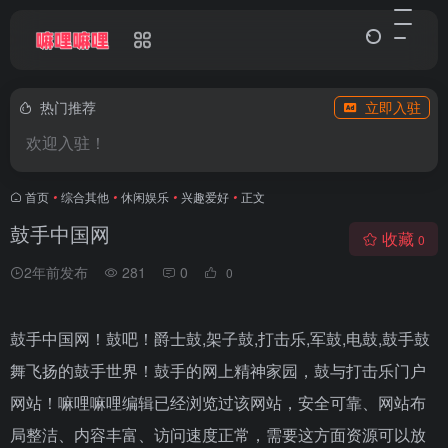
热门推荐
立即入驻
欢迎入驻！
首页
•
综合其他
•
休闲娱乐
•
兴趣爱好
•
正文
鼓手中国网
收藏
0
2年前发布
281
0
0
鼓手中国网！鼓吧！爵士鼓,架子鼓,打击乐,军鼓,电鼓,鼓手鼓
舞飞扬的鼓手世界！鼓手的网上精神家园，鼓与打击乐门户
网站！嘛哩嘛哩编辑已经浏览过该网站，安全可靠、网站布
局整洁、内容丰富、访问速度正常，需要这方面资源可以放