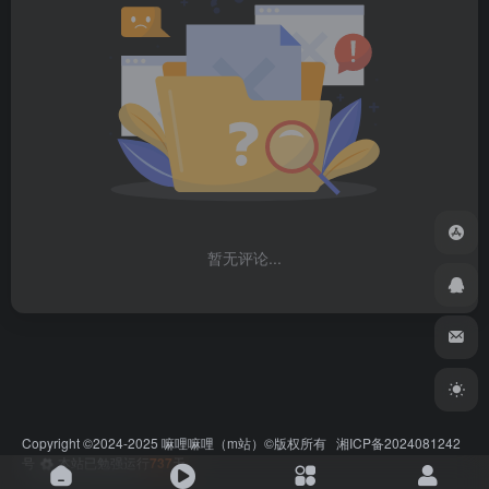
暂无评论...
Copyright ©2024-2025
嘛哩嘛哩
（m站）©版权所有
湘ICP备2024081242
号
本站已勉强运行
737
天