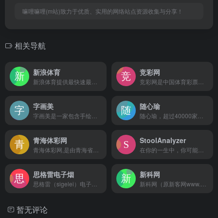
嘛哩嘛哩(m站)致力于优质、实用的网络站点资源收集与分享！
相关导航
新浪体育
竞彩网
新浪体育提供最快速最全面最专业的体育新闻和赛事报道，主要有以下栏目：中国足球、国际足球、篮球、NBA、综合体育、奥运、F1、网球、高尔夫、棋牌、彩票、视频、图片、博客、体育微博、社区论坛 嘛哩嘛哩编辑已经浏览过该网站，目前安全可靠、网站布局整洁、内容丰富、访问速度正常，需要这方面资源可以放心浏览!
竞彩网是中国体育彩票竞猜游戏官方信息发布平台，提供中国体育彩票最全、最新、最官方的竞彩足球、竞彩篮球的赛程、开奖、比分直播等信息。胜平负、竞彩赛程、竞彩赛果、比分直播、足球篮球数据库尽在竞彩网。嘛哩嘛哩编辑已经浏览过该网站，目前安全可靠、网站布局整洁、内容丰富、访问速度正常，需要这方面资源可以放心浏览!
字画美
随心瑜
字画美是一家包含手绘山水画,花鸟画,人物画,动物画,国画,书法作品,印象,中式,欧式,美式,风水,油画,油画风景,装饰画,手工,雕塑,摆件,礼品,名家真迹,资讯,展览等连接艺术与生活的综合网。嘛哩嘛哩编辑已经浏览过该网站，目前安全可靠、网站布局整洁、内容丰富、访问速度正常，需要这方面资源可以放心浏览!
随心瑜，超过40000家场馆都在使用随心瑜，致力于为瑜伽人提供掌馆系统，云馆知识变现平台，智馆软硬件解决方案，助力场馆一站式升级服务，让盈利变得更简单！嘛哩嘛哩编辑已经浏览过该网站，目前安全可靠、网站布局整洁、内容丰富、访问速度正常，需要这方面资源可以放心浏览!随心瑜是一家秉持“让中国瑜伽造福天下人”为使命的平台化企业，以助力瑜伽场馆陪伴每位会员养成身心灵健康的终身美好习惯为核心价值，致力于构建瑜伽领域的良性生态体系。9 年深耕瑜伽领域，已为43000 家瑜伽 / 普拉提 / 舞蹈馆、12000000 名的会员提供服务，每周活跃会员用户超 1800000，赢得了业内优质口碑。作为3.0时代的领头平台企业，随心瑜致力于为场馆提供以用户价值为核心的，以数智化为基础的，以感动级服务为标准的，瑜伽领域场馆全业务流程一站式平台服务。
青海体彩网
StoolAnalyzer
青海体彩网,是由青海省体育彩票发行中心直接管理,提供大乐透,七星彩,排列三,排列五,22选5,11选5,泳坛夺金,足彩,竞彩的玩法规则和开奖信息。青海省体育彩票管理中心指定官网,提供大乐透,七星彩,排列三,排列五,22选5,11选5,泳坛夺金,足彩,竞彩的玩法规则和开奖信息。嘛哩嘛哩编辑已经浏览过该网站，目前安全可靠、网站布局整洁、内容丰富、访问速度正常，需要这方面资源可以放心浏览!
在你的一生中，你可能会经历许多类型的大便。大便的形状、颜色、大小、频率和行为是你饮食和整体健康的一个极好的指标。粪便分析仪旨在帮助您分析粪便并改变饮食，从而获得完美的粪便。嘛哩嘛哩编辑已经浏览过该网站，目前安全可靠、网站布局整洁、内容丰富、访问速度正常，需要这方面资源可以放心浏览!Throughout your life you will likely experience many types of stool. The shape, colour, size, frequency and behaviour of your poop is a fantastic indicator of your diet and overall health. StoolAnalyzer is designed to help you analyze your feces and change your diet so that you can achieve the perfect stool.
思格雷电子烟
新科网
思格雷（sigelei）电子烟是一家从事电子烟研发，生产，和销售为一体的电子烟品牌厂家，也是全球电子烟知名品牌企业，目前全球电子烟招商，代理，加盟，致力于电子烟行业健康发展，是中国电子烟协会会长单位，全球电子烟领导者，引领行业发展，做最具价值，最具竞争力的行业标杆企业.嘛哩嘛哩编辑已经浏览过该网站，安全可靠、网站布局整洁、内容丰富、访问速度正常，需要这方面资源可以放心浏览!
新科网（原新客网www.xker.com）是综合科技生活门户网站，，中文科技互联网生活资讯。希望科技改变生活服务生活，传播和普及科普知识。努力做有价值的科技生活媒体，每日更新最新科技新闻、前沿科技、黑科技、区块链、互联网、游戏和手机、数码、人工智能、智能汽车等领域。还关注创新，创业者，教育，金融等，是一家以科技互联网为主的综合产业新媒体平台。嘛哩嘛哩编辑已经浏览过该网站，安全可靠、网站布局整洁、内容丰富、访问速度正常，需要这方面资源可以放心浏览!
暂无评论