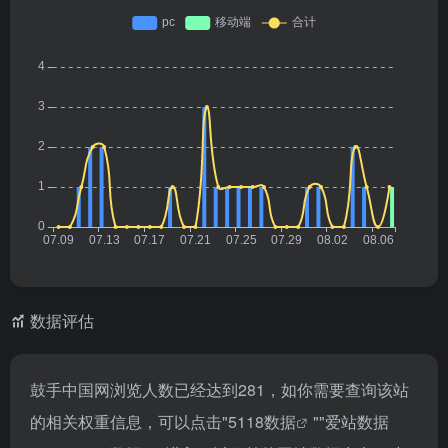
数据评估
鼓手中国网浏览人数已经达到281，如你需要查询该站
的相关权重信息，可以点击"
5118数据
""
爱站数据