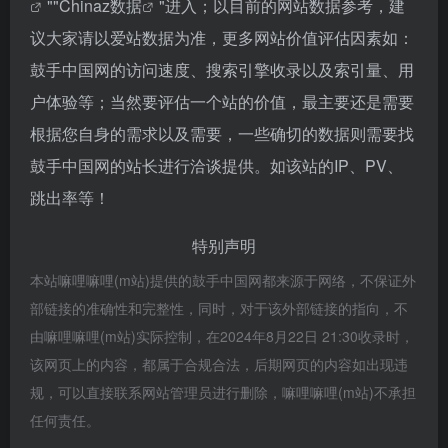
""
Chinaz数据
"进入；以目前的网站数据参考，建
议大家请以爱站数据为准，更多网站价值评估因素如：
鼓手中国网的访问速度、搜索引擎收录以及索引量、用
户体验等；当然要评估一个站的价值，最主要还是需要
根据您自身的需求以及需要，一些确切的数据则需要找
鼓手中国网的站长进行洽谈提供。如该站的IP、PV、
跳出率等！
特别声明
本站嘛哩嘛哩(m站)提供的鼓手中国网都来源于网络，不保证外
部链接的准确性和完整性，同时，对于该外部链接的指向，不
由嘛哩嘛哩(m站)实际控制，在2024年8月22日 21:30收录时，
该网页上的内容，都属于合规合法，后期网页的内容如出现违
规，可以直接联系网站管理员进行删除，嘛哩嘛哩(m站)不承担
任何责任。