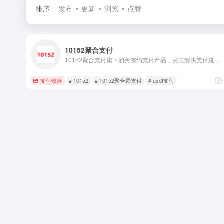
排序
发布
更新
浏览
点赞
10152聚合支付
10152聚合支付旗下的免签约支付产品，完美解决支付难题，一站式接入支付宝，微信，财付通，QQ钱包,微信wap，帮助开发者快速集成到自己相应产品，效率高，见效快，费率低！
支付收款
# 10152
# 10152聚合易支付
# usdt支付