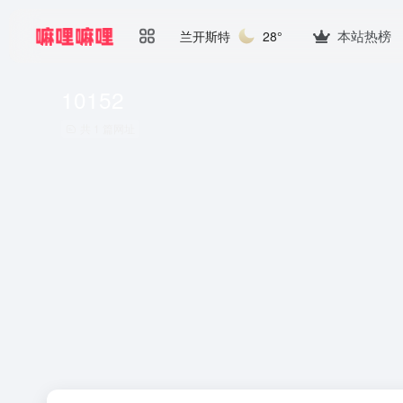
本站热榜
兰开斯特
28°
10152
共 1 篇网址