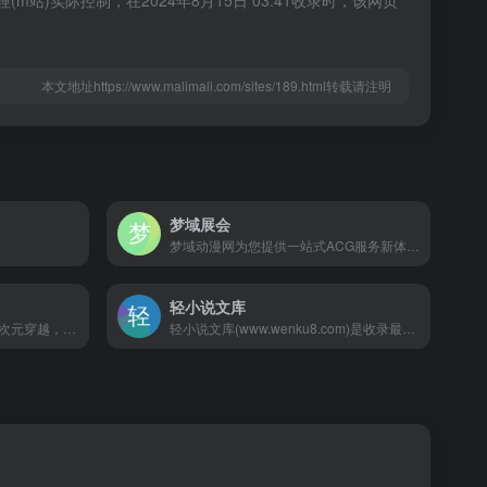
实际控制，在2024年8月15日 03:41收录时，该网页
本文地址https://www.malimali.com/sites/189.html转载请注明
梦域展会
梦域动漫网为您提供一站式ACG服务新体验。动漫资讯、漫展信息、动漫图库、宅文化、动漫周边，活动情报一网打尽
轻小说文库
刺猬猫提供最新好看的全本二次元穿越，娘化百合，各种萌化后宫小说在线阅读，综漫小说，动漫小说，火影小说，海贼小说，动漫同人
轻小说文库(www.wenku8.com)是收录最全更新最快的动漫sf轻小说网站,提供轻小说在线阅读,TXT与电子书下载,支持手机WAP访问.