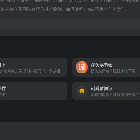
部链接的准确性和完整性，同时，对于该外部链接的指向，不由嘛哩嘛哩(m站)
以直接联系网站管理员进行删除，嘛哩嘛哩(m站)不承担任何责任。
树下
深夜读书会
国内知名网络文学原创小说门户。书城拥有海量完结全本小说，每日更新言情、都市、耽美、穿越、官场、重生、玄幻、女尊等小说的连载最新章节，定期发布阅读小说排行榜单。
提供最新电子版轻小说下载
书君
刺猬猫阅读
推书君