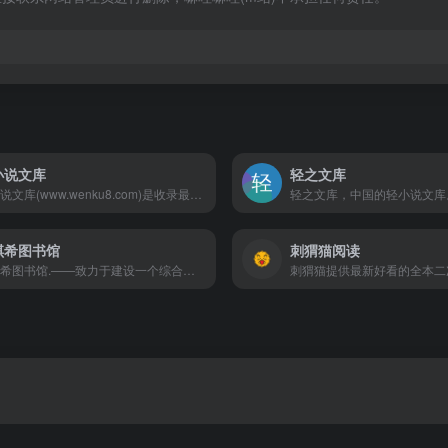
小说文库
轻之文库
轻小说文库(www.wenku8.com)是收录最全更新最快的动漫sf轻小说网站,提供轻小说在线阅读,TXT与电子书下载,支持手机WAP访问.
琪希图书馆
刺猬猫阅读
洛琪希图书馆.——致力于建设一个综合型的无职转生同好交流中文社区，欢迎各位无职同好来玩！洛琪希图书馆正式的求助、建议、合作及投喂相关联系方式也已刊登在 – 嫤的沏茶室