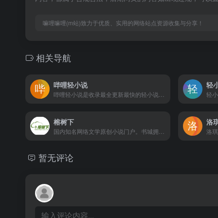
嘛哩嘛哩(m站)致力于优质、实用的网络站点资源收集与分享！
相关导航
哔哩轻小说
轻
哔哩轻小说是收录最全更新最快的轻小说文库，动漫sf轻小说网站，提供轻小说在线阅读。
榕树下
洛
国内知名网络文学原创小说门户。书城拥有海量完结全本小说，每日更新言情、都市、耽美、穿越、官场、重生、玄幻、女尊等小说的连载最新章节，定期发布阅读小说排行榜单。
暂无评论