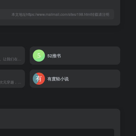
本文地址https://www.malimali.com/sites/198.html转载请注明
52推书
轻之文库，中国的轻小说文库。让我们在二次元的世界里一同创作有趣的故事！定期举办轻小说新人赏，提供APP下载。
有度轻小说
刺猬猫提供最新好看的全本二次元穿越，娘化百合，各种萌化后宫小说在线阅读，综漫小说，动漫小说，火影小说，海贼小说，动漫同人