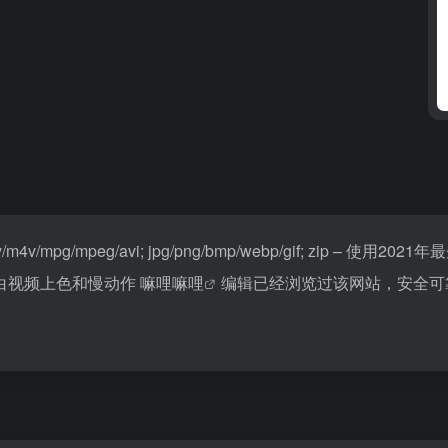
/mpg/mpeg/avi; jpg/png/bmp/webp/gif; zip –
白视频上色和慢动作
嘛哩嘛哩
编辑已经浏览过该网站，安全可