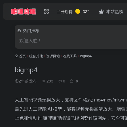
本站热榜
兰开斯特
32°
热门推荐
欢迎入驻！
首页
•
综合其他
•
资源网站
•
在线工具
•
bigmp4
bigmp4
2年前发布
283
0
0
人工智能视频无损放大，支持文件格式: mp4/mov/mkv/m4v/mpg/mp
最先进人工智能 AI 模型，能将视频无损高清放大、增
上色和慢动作 嘛哩嘛哩编辑已经浏览过该网站，安全可靠、