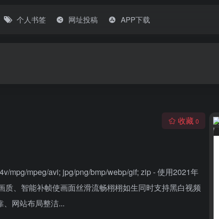
个人书签
网址投稿
APP下载
收藏
0
eg/avi; jpg/png/bmp/webp/gif; zip - 使用2021年
强画质、智能补帧使画面丝滑流畅栩栩如生同时支持黑白视频
网站布局整洁...