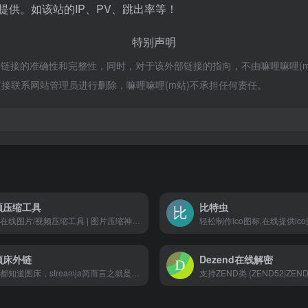
提供。如该站的IP、PV、跳出率等！
特别声明
部链接的准确性和完整性，同时，对于该外部链接的指向，不由嘛哩嘛哩(m站)
接联系网站管理员进行删除，嘛哩嘛哩(m站)不承担任何责任。
频压缩工具
比特虫
免费在线图片/视频压缩工具 | 图片压缩神器 | 完全免费 | JPG、PNG图像压缩 | GIF动图压缩。嘛哩嘛哩编辑已经浏览过该网站，安全可靠、网站布局整洁、内容丰富、访问速度正常，需要这方面资源可以放心浏览!简单快捷的图片压缩体验多种压缩模式可选，压缩图片清晰无锯齿
频床外链
Dezend在线解密
大家都知道图床，streamja简而言之就是视频床，应该说提供视频上传并可以外链的网站是很少的。streamja是一个专门提供视频存储的在线网站，你可以上传视频，并且可以生产视频地址，然后分享，还可以生成外链到其他地方引用，比如微博。我们打开streamja主页，可以看到一个上传按钮和提示，我们可以直接把想要上传的视频拖进网页，也可以点击Upload video上传，上传速度还是非常不错的。 streamja限制文件最大50MB，国内播放速度尚可。嘛哩嘛哩编辑已经浏览过该网站，安全可靠、网站布局整洁、内容丰富、访问速度正常，需要这方面资源可以放心浏览!