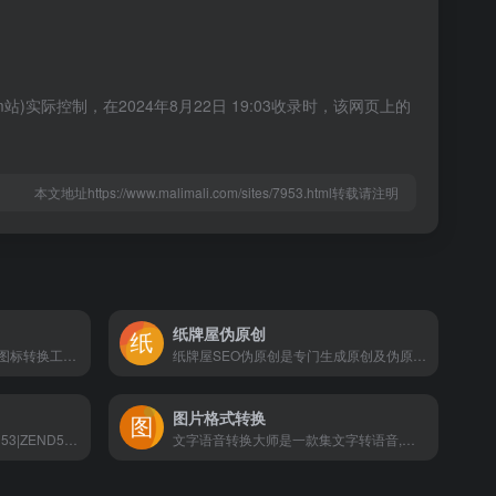
实际控制，在2024年8月22日 19:03收录时，该网页上的
本文地址https://www.malimali.com/sites/7953.html转载请注明
纸牌屋伪原创
轻松制作ico图标,在线提供ico图标转换工具,可以将jpg、jpeg、gif、png等图像转换成ico图像,方便浏览器制作并生成favicon.ico图标,提供ico图标下载,png to ico,jpg to ico,gif to ico。- 原始图像可以接受: .jpg .jpeg .gif .png等图像格式- 原始图像文件大小限制在小于500k- 建议制作一张400x400的jpg图像, 然后等比缩小到你想转换的ico尺寸,最后用比特虫转换成ico图标格式.- 当然你也可以直接把原始尺寸的图像通过比特虫直接转换，比特虫会自动将图片缩小到合适的ico图标尺寸，不过可能会在缩小的时候有所失真
纸牌屋SEO伪原创是专门生成原创及伪原创文章的在线工具，用纸牌屋SEO伪原创工具可以把在互联网上复制的文章瞬间变成原创文章。本工具是一款免费的专通过伪原创工具生成的文章，会更好的被搜索引擎收录和索引到。此工具适合中,小型网站站长、网站编辑，SEOER 的同胞，网站将一直持续更新算法，为您更好的服务！嘛哩嘛哩编辑已经浏览过该网站，目前安全可靠、网站布局整洁、内容丰富、访问速度正常，需要这方面资源可以放心浏览!
图片格式转换
支持ZEND类 (ZEND52|ZEND53|ZEND54|ZEND55|ZEND56)，支持混淆类 (EVAL|PHPJM|TIANYIW|ZYM/ZHAOYUANMA/PHPJIAMI|威盾|微盾|MZPHP)，支持易盾类 (1.X|2.X|3.X)，支持IONCUBE类 (6|7|8|9)解密。 其他加密方式也可尝试解密。嘛哩嘛哩编辑已经浏览过该网站，安全可靠、网站布局整洁、内容丰富、访问速度正常，需要这方面资源可以放心浏览!Zend是专门提供PHP加密程序Zend Encoder和Zend SafeGuard产品的商业公司，他们的产品能够对PHP脚本进行加密处理，把明文的PHP脚本变成密文，并且通过解释器的处理能够明显提高PHP的执行效率。
文字语音转换大师是一款集文字转语音,语音、录音转文字为一体的语音文字转换器软件,专业的文字转语音播音系统可将文字转成多种语音类型与格式,用户通过设置音量、语速、语调等即可获得满意的音频文件.