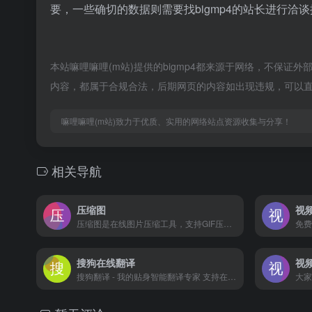
要，一些确切的数据则需要找bigmp4的站长进行洽谈
本站嘛哩嘛哩(m站)提供的bigmp4都来源于网络，不保证外
内容，都属于合规合法，后期网页的内容如出现违规，可以直
嘛哩嘛哩(m站)致力于优质、实用的网络站点资源收集与分享！
相关导航
压缩图
视
压缩图是在线图片压缩工具，支持GIF压缩、PNG压缩、JPG压缩，还可以在线图片加水印、图片旋转、制作长图拼接、图片改颜色、图片添加文字、图片去底色、证件照换底色、转换格式、图片加边框、制作一寸、两寸证件照等 嘛哩嘛哩编辑已经浏览过该网站，安全可靠、网站布局整洁、内容丰富、访问速度正常，需要这方面资源可以放心浏览!
搜狗在线翻译
视
搜狗翻译 - 我的贴身智能翻译专家 支持在线翻文字、翻文档、翻图片、改英文 嘛哩嘛哩编辑已经浏览过该网站，安全可靠、网站布局整洁、内容丰富、访问速度正常，需要这方面资源可以放心浏览!