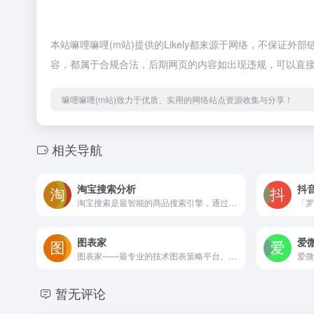
本站嘛哩嘛哩(m站)提供的Likely都来源于网络，不保证外
容，都属于合规合法，后期网页的内容如出现违规，可以直接
嘛哩嘛哩(m站)致力于优质、实用的网络站点资源收集与分享！
相关导航
淘宝搜索分析
抖
淘宝搜索是最智能的商品搜索引擎，通过大数据的运营，准确的理解商品与用户，提供精准的个性化搜索体验。嘛哩嘛哩编辑已经浏览过该网站，安全可靠、网站布局整洁、内容丰富、访问速度正常，需要这方面资源可以放心浏览!
图表家
爱
图表家——最专业的技术图表策略平台。涵盖股票、商品、期货等金融领域的技术分析及策略；致力于用策略来帮助投资者交易，在金融市场中提高交易盈利的可能性。嘛哩嘛哩小编在浏览该网站时，页面整洁美观，感兴趣的用户，欢迎访问，实际体验！策略以技术分析为基础，用图表向交易者传递量化交易策略；用大数据建立交易模型，量化金融市场背后的交易逻辑；整合知名投行和大V的研究观点，全面分析市场的交易机会。教育提供在线交易课程，无论是想一窥金融市场门径的新手，还是沉浮市场多年的老手，图表家多层次的课程结构都可以满足需求。交易提供模拟交易和实盘交易平台，发现交易机会即可进行下单操作。同时，用户可以在图表家关注大V交易直播，获取高手的交易思路和持仓，和明星交易员一起成长，一起收获。
暂无评论