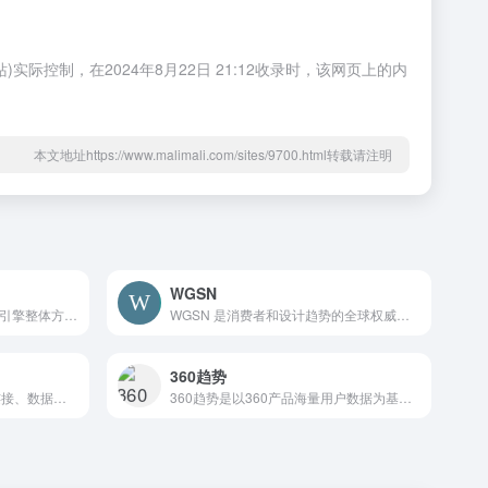
际控制，在2024年8月22日 21:12收录时，该网页上的内
本文地址https://www.malimali.com/sites/9700.html转载请注明
WGSN
GrowingIO 是一站式数据增长引擎整体方案服务商，以数据智能分析为核心，通过构建客户数据平台，打造增长营销闭环，帮助企业提升数据驱动能力，赋能商业决策、实现业务增长。嘛哩嘛哩编辑已经浏览过该网站，目前安全可靠、网站布局整洁、内容丰富、访问速度正常，需要这方面资源可以放心浏览!
WGSN 是消费者和设计趋势的全球权威。我们的专业产品设计和消费者预测提供全球趋势洞察、专业策划的数据和行业专业知识，帮助创新者在正确的时间为未来的消费者创造正确的产品。WGSN 帮助人们驾驭变化，从而创造更美好的未来。WGSN 拥有超过 20 年的经验和全球 250 多名战略家组成的网络，为全球消费品、时尚、美容、生活方式、室内设计、食品和饮料领域最有价值的品牌提供支持。嘛哩嘛哩编辑已经浏览过该网站，安全可靠、网站布局整洁、内容丰富、访问速度正常，需要这方面资源可以放心浏览!
360趋势
惟客数据（官网）,围绕数字连接、数据智能、数字营销的数字化升级路径,帮助企业做好客户经营,以数据驱动业务提升, 赋能企业实现客户经营数字化,资源管理数字化,数据与业务双中台 嘛哩嘛哩编辑已经浏览过该网站，安全可靠、网站布局整洁、内容丰富、访问速度正常，需要这方面资源可以放心浏览!
360趋势是以360产品海量用户数据为基础的大数据展示平台，可通过搜索关键词，快速获取热度趋势、理解用户真实需求、了解关键字搜索的人群属性。嘛哩嘛哩编辑已经浏览过该网站，安全可靠、网站布局整洁、内容丰富、访问速度正常，需要这方面资源可以放心浏览!