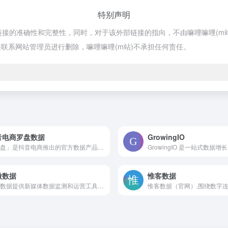
特别声明
部链接的准确性和完整性，同时，对于该外部链接的指向，不由嘛哩嘛哩(m站)实
联系网站管理员进行删除，嘛哩嘛哩(m站)不承担任何责任。
音电商罗盘数据
GrowingIO
「罗盘」是抖音电商推出的官方数据产品矩阵，基于抖音电商全域数据（内容场+货架场）为商家及达人提供全面数策服务，旗下「罗盘·经营」为单店视角，让店铺经营可诊断可优化，「罗盘·策略」为多店多号的品牌视角，让生意增长有洞察有方向。「罗盘·达人」，为达人及机构视角，看清带货全链路数据（人群分析、内容创意、选品策略）。嘛哩嘛哩编辑已经浏览过该网站，目前安全可靠、网站布局整洁、内容丰富、访问速度正常，需要这方面资源可以放心浏览!
微数据
惟客数据
爱微数据提供新媒体数据监测和运营工具，助力内容创作者提高质量并监测效果，以数据为基础让营销可视化，有效降低投放成本，提高转化率。嘛哩嘛哩编辑已经浏览过该网站，安全可靠、网站布局整洁、内容丰富、访问速度正常，需要这方面资源可以放心浏览!