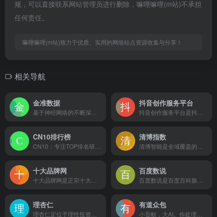
规，可以直接联系网站管理员进行删除，嘛哩嘛哩(m站)不承担
任何责任。
嘛哩嘛哩(m站)致力于优质、实用的网络站点资源收集与分享！
相关导航
金准数据
抖音创作服务平台
基于神经网络的不断深度学习，通过 AI分析后，采用最先进的产业链划分体系，建立基于经济圈 和投资圈的产业链关联关系，利用产业链大数据能够关注整个产业链的运行状况，了解企业上下 游企业的信息，及时全面掌握有关产业链中相关企业信息，能够密切关注企业外部环境的发展态 势，并对以企业为中心的商业生态进行重塑。嘛哩嘛哩编辑已经浏览过该网站，目前安全可靠、网站布局整洁、内容丰富、访问速度正常，需要这方面资源可以放心浏览!
抖音创作服务平台是抖音创作者的专属服务平台，支持用户作为创作者和管理机构两种登陆方式，并通过提供授权管理、内容管理、互动管理及数据管理等服务助力抖音用户高效运营！嘛哩嘛哩编辑已经浏览过该网站，安全可靠、网站布局整洁、内容丰富、访问速度正常，需要这方面资源可以放心浏览!授权管理授权其他帐号查看本帐号下内容和数据，常用于mcn机构与旗下成员内容发布及管理发布视频内容以及创建实时直播，支持查看直播数据以及视频状态，同时可在视频内容上携带地点信息，协助你便捷高效的进行内容管理互动管理查看粉丝数据，查看互动数据，添加关注，删除好友，快速管理关注及粉丝列表数据管理提供整体的内容以及互动数据，并提供行业热点区域热点数据，用数据协助更好的创作音乐管理音乐人可以自由的查看并管理自己上传的音乐以及音乐的数据表现，为你的音乐创作助力
CN10排行榜
清博指数
CN10：专注TOP排名研究20年，超万个榜单，客观公正，行业覆盖面广！海量数据 专业研究，CN10排排榜技术「研究院」专注于十大排行榜数据、知识排名数据，各类TOP10排行榜、大数据、盘点总结、图文图表解读等。客观权威 专业名气，亚洲著名的「研究院」！嘛哩嘛哩编辑已经浏览过该网站，目前安全可靠、网站布局整洁、内容丰富、访问速度正常，需要这方面资源可以放心浏览!
清博智能是全域覆盖的新媒体大数据平台，拥有清博指数、清博舆情、智能融媒体平台等多个核心产品。提供微信、微博、头条号等新媒体排行榜、舆情报告、数据咨询、融媒体等服务。嘛哩嘛哩编辑已经浏览过该网站，目前安全可靠、网站布局整洁、内容丰富、访问速度正常，需要这方面资源可以放心浏览!清博产业链大数据涵盖人工智能产业、机器人产业、游戏电竞产业、文化旅游产业，推出了基于知识图谱技术的产业大数据搜索引擎、风险感知平台、产业链优化升级咨询等一系列产品及产业升级服务。
十大品牌网
百度数说
十大品牌网是正宗十大品牌排行网站，由CNPP品牌数据研究院授权查询，品牌大数据一站式服务平台，有十多年历史闻名海内外的著名站点！专业 客观 公正 杜绝刷票 查询免费 谢绝竞价排名！嘛哩嘛哩编辑已经浏览过该网站，目前安全可靠、网站布局整洁、内容丰富、访问速度正常，需要这方面资源可以放心浏览!
百度数说是百度百科旗下的大数据发布平台，致力于为用户提供全面、准确、及时的大数据资讯和分析报告。嘛哩嘛哩编辑已经浏览过该网站，目前安全可靠、网站布局整洁、内容丰富、访问速度正常，需要这方面资源可以放心浏览!作为百度旗下的重要数据平台，百度数说汇聚了丰富的数据资源和深度的分析能力，为用户呈现出各行各业的全面数据图景，帮助用户更好地了解和把握不同领域的发展趋势和市场动态。在百度数说平台上，用户可以获取到各种领域的大数据报告和分析，涵盖了经济、科技、文化、医疗、教育、娱乐等多个领域。这些数据报告不仅来源广泛，而且具有权威性和可靠性，可以为用户提供有力的决策支持和市场分析依据。通过这些数据报告，用户可以深入了解不同行业的发展状况、用户需求、竞争格局等关键信息，帮助他们更好地制定战略规划和业务决策。此外，百度数说还提供了数据可视化工具，用户可以通过这些工具将复杂的数据信息转化为直观、易懂的图表和图像，帮助用户更好地理解和传达数据信息。这对于需要向团队、投资人或客户展示数据分析结果的用户来说尤为重要，能够提升沟通效率和数据传达的效果。百度数说平台的数据还具有一定的实时性，用户可以获取到最新的数据资讯和行业动态，及时了解市场变化和用户趋势。这对于需要紧跟市场变化和时效性要求较高的用户来说尤为重要，能够帮助他们把握市场机会，及时调整策略。总的来说，百度数说作为百度百科旗下的大数据发布平台，为用户提供了丰富的数据资讯和分析工具，帮助他们更好地了解市场、把握机遇、优化决策。通过百度数说，用户可以获取到全面、准确、及时的大数据报告和分析，以及可视化工具，帮助他们更好地理解和应用数据，提升工作效率和决策质量。期待百度数说未来能够持续提供更多有价值的数据资源，为用户带来更多的洞察和帮助。
理杏仁
有道众包
理杏仁定位于理性投资者的数据中心，为投资者提供专业的数据提取、筛选以及可视化服务。嘛哩嘛哩编辑已经浏览过该网站，安全可靠、网站布局整洁、内容丰富、访问速度正常，需要这方面资源可以放心浏览!
小贡献，大AI。你处理的每一条数据，都将助力AI的发展。嘛哩嘛哩编辑已经浏览过该网站，安全可靠、网站布局整洁、内容丰富、访问速度正常，需要这方面资源可以放心浏览!