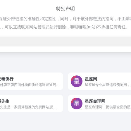
特别声明
证外部链接的准确性和完整性，同时，对于该外部链接的指向，不由嘛哩嘛哩(m
，可以直接联系网站管理员进行删除，嘛哩嘛哩(m站)不承担任何责任。
亚泰佛行
星座网
泰国佛牌正牌四面佛掩面佛转运珠崇迪药师佛古曼童蝴蝶牌金面佛，原庙恭请佛牌，专业代请，只请真品佛牌，为您介绍泰国佛牌和泰国情降法事、佛牌价格、种类、功效、禁忌、心咒，以及鉴定知识.嘛哩嘛哩编辑已经浏览过该网站，目前安全可靠、网站布局整洁、内容丰富、访问速度正常，需要这方面资源可以放心浏览!
墨先生
星座命理网
水墨先生是一家测算很准的免费网站,提供生辰测算,名字测试打分,生肖运势,生肖配对和星座运势,星座配对,星座查询等服务,弘扬中华传统文化。嘛哩嘛哩编辑已经浏览过该网站，目前安全可靠、网站布局整洁、内容丰富、访问速度正常，需要这方面资源可以放心浏览!