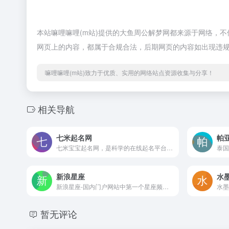
本站嘛哩嘛哩(m站)提供的大鱼周公解梦网都来源于网络，不保
网页上的内容，都属于合规合法，后期网页的内容如出现违规
嘛哩嘛哩(m站)致力于优质、实用的网络站点资源收集与分享！
相关导航
七米起名网
帕
七米宝宝起名网，是科学的在线起名平台，多年专注智能免费起名，姓名测试打分，参考诗词起名，生辰八字与传统科学结合取名，即刻拥有好名字。嘛哩嘛哩编辑已经浏览过该网站，目前安全可靠、网站布局整洁、内容丰富、访问速度正常，需要这方面资源可以放心浏览!
新浪星座
水
新浪星座-国内门户网站中第一个星座频道,自2000年创建以来竭诚提供12星座查询,配对,运势,日期,性格分析,心理测试,新闻资讯,是集专业,趣味,互动于一体的星座开放平台。嘛哩嘛哩编辑已经浏览过该网站，目前安全可靠、网站布局整洁、内容丰富、访问速度正常，需要这方面资源可以放心浏览!
暂无评论