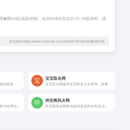
站)实际控制，在2024年8月22日 21:16收录时，该
本文地址https://www.malimali.com/sites/9756.html转载请注明
宝宝取名网
星座屋专业星座运程预测网，提供星座、个性、开运方法、运势、配对、解梦以及心理测试、血型、生肖、塔罗牌、算命、风水等星相命理信息。嘛哩嘛哩编辑已经浏览过该网站，安全可靠、网站布局整洁、内容丰富、访问速度正常，需要这方面资源可以放心浏览!
宝宝取名网提供宝宝取名大全查询、免费名字打分，专业免费的取名字让您为孩子起一个好听而且高分的名字；本站通过国学文化、八字五行、周易卦象、三才五格、汉字寓意解释与科学大数据结合给您更多名字选择。嘛哩嘛哩编辑已经浏览过该网站，目前安全可靠、网站布局整洁、内容丰富、访问速度正常，需要这方面资源可以放心浏览!
祥安阁风水网
星座命理网，提供最全面的星座与命理知识。
祥安阁风水网教你如何家居风水布局,从风水学入门了解家居风水禁忌改运,自学看风水,调整办公室风水布局,通过阳宅风水知识图解策划顺风顺水的风水布局。嘛哩嘛哩编辑已经浏览过该网站，安全可靠、网站布局整洁、内容丰富、访问速度正常，需要这方面资源可以放心浏览!