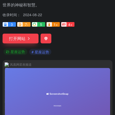
世界的神秘和智慧。
收录时间：
2024-08-22
3
7-
5
1+
4+
打开网站
星座运势
# 星座运势
凤凰网星座频道