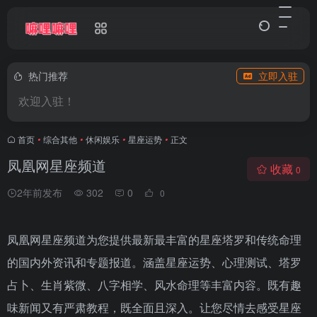
热门推荐
立即入驻
欢迎入驻！
首页
•
综合其他
•
休闲娱乐
•
星座运势
•
正文
凤凰网星座频道
收藏
0
2年前发布
302
0
0
凤凰网星座频道为您提供最新最丰富的星座塔罗和传统命理
的国内外资讯和专题报道。涵盖星座运势、心理测试、塔罗
占卜、生肖紫微、八字相学、风水命理等丰富内容。既有趣
味新闻又有严肃教程，既全面且深入。让您尽情去感受星座