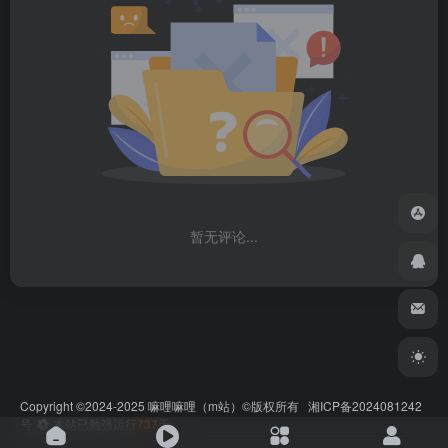
暂无评论...
Copyright ©2024-2025
嘛哩嘛哩
（m站）©版权所有
湘ICP备2024081242
号
本站已勉强运行
737
天