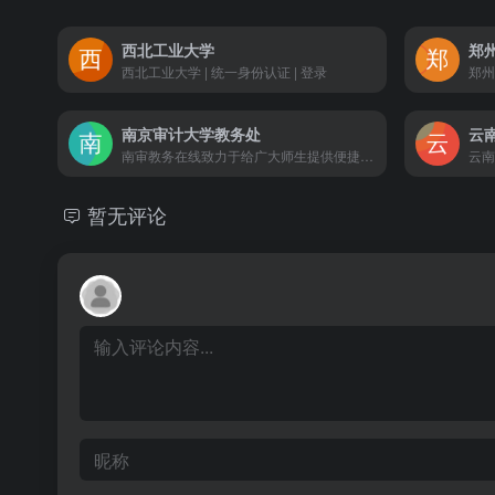
西北工业大学
郑
西北工业大学 | 统一身份认证 | 登录
南京审计大学教务处
云
南审教务在线致力于给广大师生提供便捷的教务服务，大家可以在这里看到学校的所有教务相关信息，各种信息内容都能随意体验，每天都能看到更多感兴趣的内容，这里还有详细的规章制度，可以帮助大家了解更多制度内容，培养大家遵纪守法的良好习惯。 嘛哩嘛哩小编在浏览该网站时，页面整洁美观，感兴趣的用户，欢迎访问，实际体验！ 南审教务在线功能 1.在线查询：根据大家的个人需求，快速查询到大家感兴趣的内容。 2.分类查找：十分详细的信息分类，有助于快速找到想要了解的教务信息。 3.专业规划：最实用的专业规划，为大家的生活带来无限便捷。 南审教务在线，南京审计大学自学重修工作流程 第一步：学生在网上申请，并填写南京审计大学自学重修申请表(相关材料附在后面)，走完相关签字流程后，将申请表送交教务委员会教学运行中心审核。审核通过后，进入下一步; 第二步：学生主动联系辅导老师，并填写南京审计大学自学重修辅导记录表; 第三步：学生持自学重修申请表和自学重修辅导记录表到教务委员会考试中心申请安排考试; 第四步：学生参加自学重修考试。
暂无评论